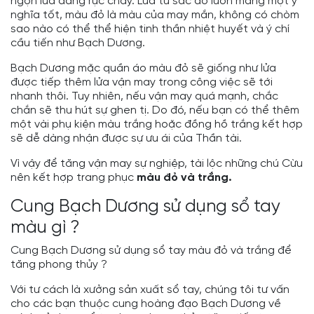
ngọn lửa đang rực cháy. Lửa từ sắc đỏ luôn mang một ý
nghĩa tốt, màu đỏ là màu của may mắn, không có chòm
sao nào có thể thể hiện tinh thần nhiệt huyết và ý chí
cầu tiến như Bạch Dương.
Bạch Dương mặc quần áo màu đỏ sẽ giống như lửa
được tiếp thêm lửa vận may trong công việc sẽ tới
nhanh thôi. Tuy nhiên, nếu vận may quá mạnh, chắc
chắn sẽ thu hút sự ghen tị. Do đó, nếu bạn có thể thêm
một vài phụ kiện màu trắng hoặc đồng hồ trắng kết hợp
sẽ dễ dàng nhận được sự ưu ái của Thần tài.
Vì vậy để tăng vận may sự nghiệp, tài lộc những chú Cừu
nên kết hợp trang phục
màu đỏ và
trắng.
Cung Bạch Dương sử dụng sổ tay
màu gì ?
Cung Bạch Dương sử dụng sổ tay màu đỏ và trắng để
tăng phong thủy ?
Với tư cách là xưởng sản xuất sổ tay, chúng tôi tư vấn
cho các bạn thuộc cung hoàng đạo Bạch Dương về