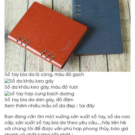
Sổ tay bìa da lộ còng, màu đỏ gạch
Sổ da khâu keo gáy, màu đỏ tươi
Sổ tay bìa da dán gáy, đỏ đậm
Xem thêm nhiều mẫu sổ da đẹp :
tại đây
Bạn đang cần tìm một xưởng sản xuất sổ tay, sổ da cao
cấp, sản xuất sổ tay bìa da theo yêu cầu…..hãy liên hệ
với chúng tôi để được vấn phù hợp phong thủy, báo giá
nhanh và chất lượng tốt nhất :