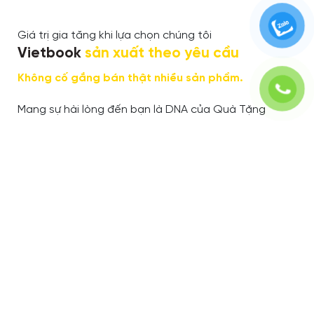
Giá trị gia tăng khi lựa chọn chúng tôi
Vietbook
sản xuất theo yêu cầu
Không cố gắng bán thật nhiều sản phẩm.
Mang sự hài lòng đến bạn là DNA của Quà Tặng
Vietbook.
📅Giá Trị Gia Tăng & Trải Nghiệm Khách Hàng "Vượt
Trội"
🚀 Năng Lực Sản Xuất & Đáp Ứng Linh Hoạt
💯Uy Tín Thương Hiệu & Mạng Lưới Đối Tác Rộng Lớn
KẾT NỐI VỚI CHÚNG TÔI