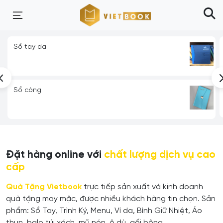
Sổ tay da
Sổ còng
Đặt hàng online với
chất lượng dịch vụ cao
cấp
Quà Tặng Vietbook
trực tiếp sản xuất và kinh doanh
quà tặng may mặc, được nhiều khách hàng tin chọn. Sản
phẩm: Sổ Tay, Trình Ký, Menu, Ví da, Bình Giữ Nhiệt, Áo
thun, balo túi xách, mũ nón, ô dù, gối bông,