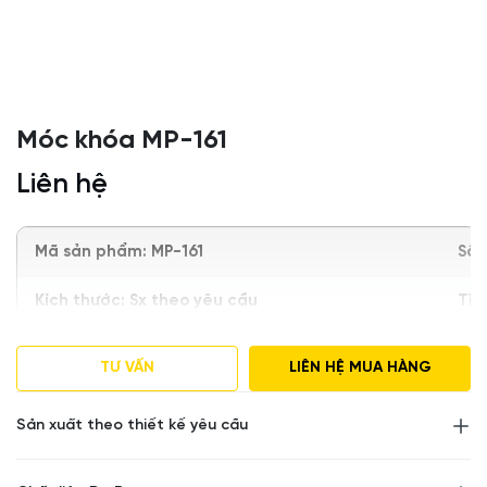
Móc khóa MP-161
Liên hệ
Mã sản phẩm: MP-161
Số 
Kích thước: Sx theo yêu cầu
Tìn
Trọng lượng: 100gram
Đ
TƯ VẤN
LIÊN HỆ MUA HÀNG
Chất liệu: kim loại
Sản xuất theo thiết kế yêu cầu
Màu sắc:
Theo yêu cầu