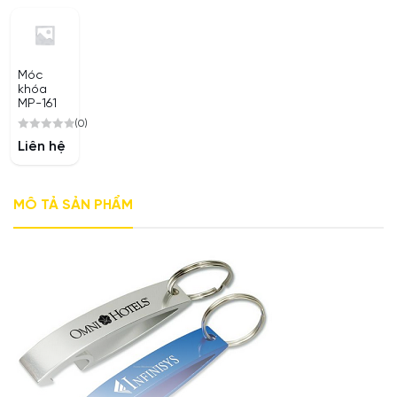
Móc
khóa
MP-161
(0)
0
Liên hệ
out
of
5
MÔ TẢ SẢN PHẨM