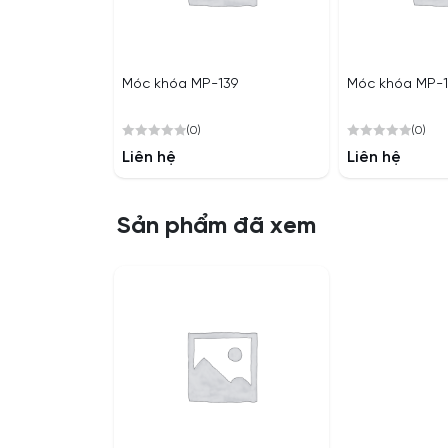
Móc khóa MP-139
Móc khóa MP-1
(0)
(0)
0
0
Liên hệ
Liên hệ
out
out
of
of
5
5
Sản phẩm đã xem