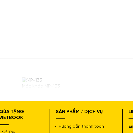
Móc khóa MP-133
QÙA TẶNG
SẢN PHẨM / DỊCH VỤ
L
VIETBOOK
Hướng dẫn thanh toán
Em
Sổ Tay