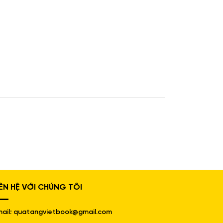
IÊN HỆ VỚI CHÚNG TÔI
ail: quatangvietbook@gmail.com