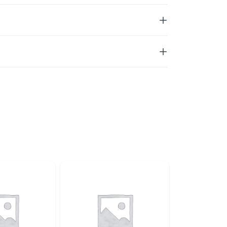
u
, pha lê cho đến các chất liệu xu hướng như
om nhận cung cấp các loại ” Móc khóa” và
in
thiết kế đẹp, đảm bảo chất lượng, giá cả linh
của Quý khách hàng.
t nhất vui lòng liên hệ :
ng)
mail.com