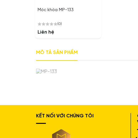
Móc khóa MP-133
(0)
0
Liên hệ
out
of
5
MÔ TẢ SẢN PHẨM
KẾT NỐI VỚI CHÚNG TÔI