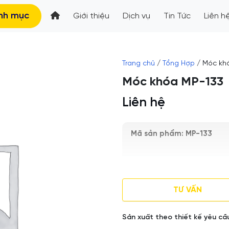
nh mục
Giới thiệu
Dịch vụ
Tin Tức
Liên h
Trang chủ
/
Tổng Hợp
/ Móc kh
Móc khóa MP-133
Liên hệ
Mã sản phẩm: MP-133
Kích thước: Sx theo yêu câ
TƯ VẤN
Trọng lượng: 100gram
Sản xuất theo thiết kế yêu cầ