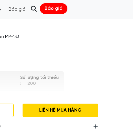
Báo giá
ệ
Báo giá
óa MP-133
Số lượng tối thiểu
: 200
̀u
Tình trạng tồn
kho :
Liên hệ
LIÊN HỆ MUA HÀNG
Điều kiện:
Mới
u