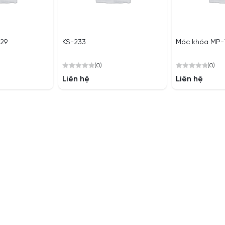
Uy tín và chất lượng là yếu
đầu !
29
KS-233
Móc khóa MP-
(0)
(0)
0
0
Liên hệ
Liên hệ
out
out
of
of
5
5