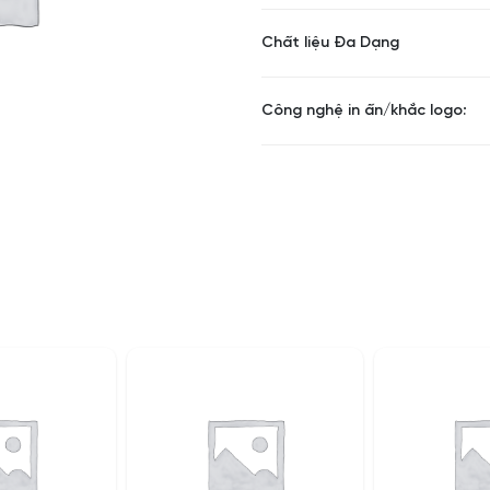
Chất liệu: nhựa dẻo
Chất liệu Đa Dạng
Màu sắc:
Theo yê
cầu
Công nghệ in ấn/khắc logo:
In logo theo yêu cầu tại :
Quatangvietbook.com
Với chất liệu đa dạng, từ da
silicon.. Quatangvietbook.c
móc khóa
theo yêu cầu với 
hoạt, đáp ứng mọi yêu cầu 
Để được tư vấn và báo giá tố
Hotline : 0911210055 (Mrs.Mừ
Email : quatangvietbook@g