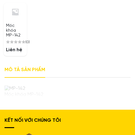
Móc
khóa
MP-142
(0)
0
Liên hệ
out
of
5
MÔ TẢ SẢN PHẨM
Móc khóa MP-142
KẾT NỐI VỚI CHÚNG TÔI