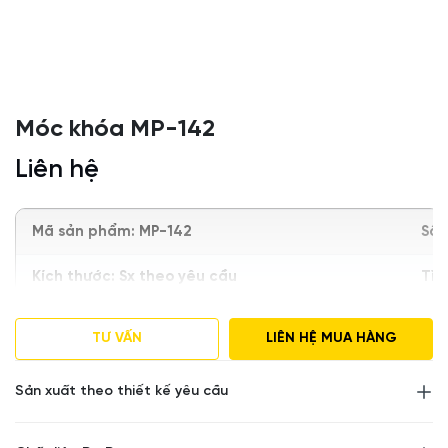
Móc khóa MP-142
Liên hệ
Mã sản phẩm: MP-142
Số 
Kích thước: Sx theo yêu cầu
Tìn
Trọng lượng: 100gram
Đ
TƯ VẤN
LIÊN HỆ MUA HÀNG
Chất liệu: nhựa dẻo
Sản xuất theo thiết kế yêu cầu
Màu sắc:
Theo yêu cầu