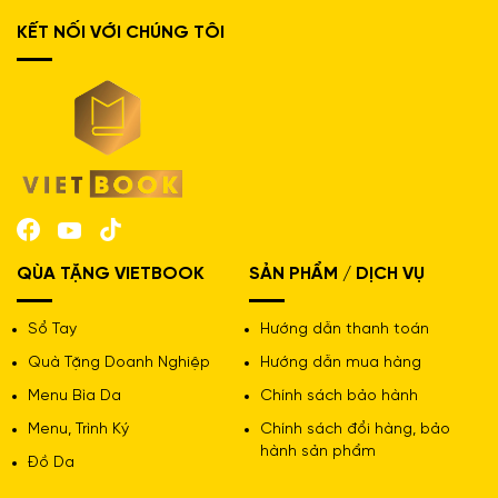
đọc và làm cho màu sắc của các hình ảnh trở nên rõ
KẾT NỐI VỚI CHÚNG TÔI
nét. Hiện nay, có thể nói giấy Econo là loại giấy mỹ thuật
được sử dụng phổ biến nhất tại Việt Nam.
QÙA TẶNG VIETBOOK
SẢN PHẨM / DỊCH VỤ
Sổ Tay
Hướng dẫn thanh toán
Quà Tặng Doanh Nghiệp
Hướng dẫn mua hàng
Menu Bìa Da
Chính sách bảo hành
Menu, Trình Ký
Chính sách đổi hàng, bảo
hành sản phẩm
Đồ Da