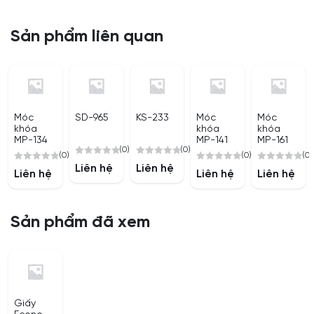
Sản phẩm liên quan
Móc
SD-965
KS-233
Móc
Móc
khóa
khóa
khóa
MP-134
MP-141
MP-161
(0)
(0)
(0)
(0)
(0)
0
0
Liên hệ
Liên hệ
0
0
0
Liên hệ
Liên hệ
Liên hệ
out
out
out
out
out
of
of
of
of
of
5
5
5
5
5
Sản phẩm đã xem
Giấy