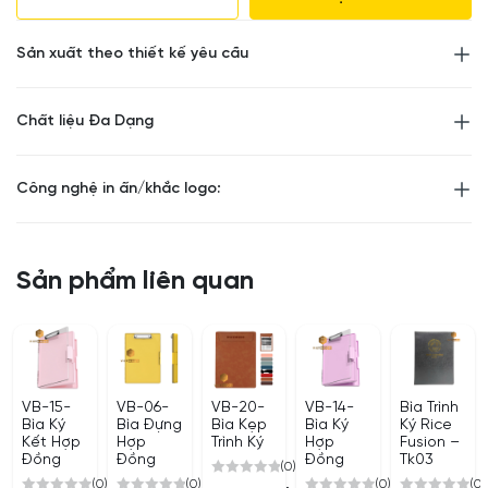
Kích thước : 32cm * 23 cm * 3cm
Sản xuất theo thiết kế yêu cầu
Trọng lượng : 0.5Kg
Nhận các đơn hàng sản xuất và in bìa trình ký từ 50
Chất liệu Đa Dạng
quyển. Giảm từ 10 -30% cho các đơn hàng đặt từ 100
quyển trở lên.
Công nghệ in ấn/khắc logo:
Sản phẩm liên quan
VB-15-
VB-06-
VB-20-
VB-14-
Bìa Trình
Bìa Ký
Bìa Đựng
Bìa Kẹp
Bìa Ký
Ký Rice
Kết Hợp
Hợp
Trình Ký
Hợp
Fusion –
Đồng
Đồng
Đồng
Tk03
(0)
(0)
(0)
(0)
(0)
0