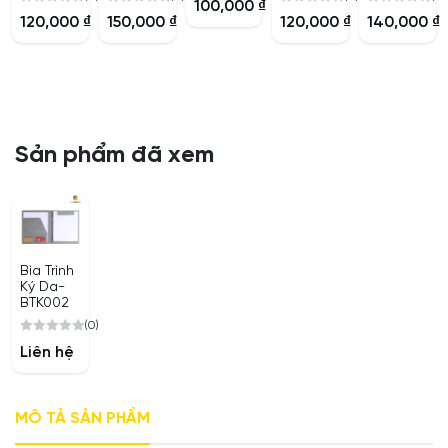
100,000
₫
0
0
0
0
out
120,000
₫
150,000
₫
120,000
₫
140,000
₫
out
out
out
out
of
of
of
of
of
5
5
5
5
5
Sản phẩm đã xem
Bìa Trình
Ký Da-
BTK002
(0)
0
Liên hệ
out
of
5
MÔ TẢ SẢN PHẨM