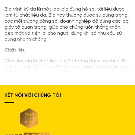
Bìa trình ký da là một loại bìa đựng hồ sơ, tài liệu được
làm từ chất liệu da. Bìa này thường được sử dụng trong
các môi trường công sở, doanh nghiệp để đựng các
loại
giấy tờ quan trọng, giúp cho chúng luôn thẳng thắn,
đẹp mắt và tiện lợi cho người dùng khi có nhu cầu sử
dụng nhanh chóng.
Chất liệu
Chất liệu da là chất liệu truyền thống được sử dụng để
làm bìa trình ký. Da có độ bền cao, sang trọng và lịch sự,
phù hợp với môi trường công sở. Hiện nay, trên thị
trường có hai loại da chính được sử dụng để làm bìa
trình ký là da thật và da giả.
KẾT NỐI VỚI CHÚNG TÔI
Da thật:
Da thật được làm từ da động vật, có độ
bền cao, mềm mại và mang vẻ đẹp tự nhiên. Tuy
nhiên, da thật có giá thành khá cao.
Da giả:
Da giả được làm từ các chất liệu tổng hợp,
có giá thành rẻ hơn da thật nhưng vẫn đảm bảo
được độ bền và tính thẩm mỹ.