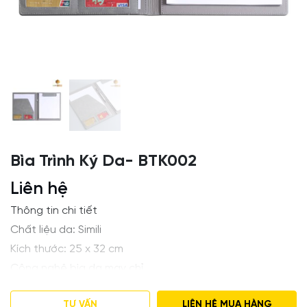
Bìa Trình Ký Da- BTK002
Liên hệ
Thông tin chi tiết
Chất liệu da: Simili
Kích thước: 25 x 32 cm
Công nghệ bìa da may chỉ
Ép lún hoặc ép nhũ theo yêu cầu
TƯ VẤN
LIÊN HỆ MUA HÀNG
Màu sắc : Nâu, đen, đỏ hoặc phối theo yêu cầu