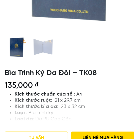
Bìa Trình Ký Da Đôi – TK08
135,000
₫
Kích thước chuẩn của sổ
: A4
Kích thước ruột
:
21 x 29.7 cm
Kích thước bìa da
: 23 x 32 cm
Loại
: Bìa trình ký
Loại da
: Da PU Cao Cấp
Thiết kế và in logo theo yêu cầu
Giá tham khảo , Số lượng đặt hàng tối thiểu 50 bìa
Số lượng khác vui lòng liên hệ để được tư vấn
TƯ VẤN
LIÊN HỆ MUA HÀNG