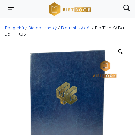
Trang chủ
/
Bìa da trình ký
/
Bìa trình ký đôi
/ Bìa Trình Ký Da
Đôi – TK08