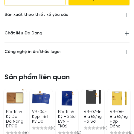
Sản xuất theo thiết kế yêu cầu
Chất liệu Đa Dạng
Công nghệ in ấn/khắc logo:
Sản phẩm liên quan
Bìa Trình
VB-04-
Bìa Trình
VB-07-In
VB-06-
Ký Da
Kẹp Trình
Ký Hồ Sơ
Bìa Đựng
Bìa Đựng
Đa Năng
Ký Da
EVN –
Hồ Sơ
Hợp
BTK10
TK06
Đồng
(0)
(0)
(0)
(0)
(0)
0
0