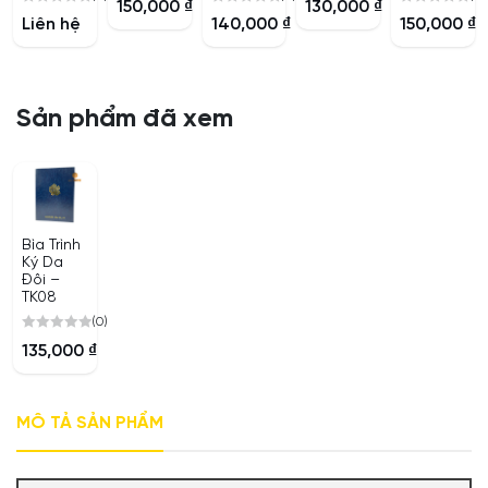
150,000
₫
130,000
₫
0
0
0
out
out
Liên hệ
140,000
₫
150,000
₫
out
out
out
of
of
of
of
of
5
5
5
5
5
Sản phẩm đã xem
Bìa Trình
Ký Da
Đôi –
TK08
(0)
0
135,000
₫
out
of
5
MÔ TẢ SẢN PHẨM