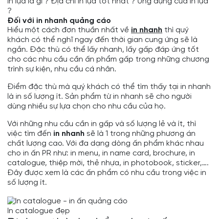
In lụa là gì ? Địa chỉ in lụa tốt nhất ? Ứng dụng của in lụa
?
Đối với in nhanh quảng cáo
Hiểu một cách đơn thuần nhất về
in nhanh
thì quý
khách có thể nghĩ ngay đến thời gian cung ứng sẽ là
ngắn. Đặc thù có thể lấy nhanh, lấy gấp đáp ứng tốt
cho các nhu cầu cần ấn phẩm gấp trong những chương
trình sự kiện, nhu cầu cá nhân.
Điểm đặc thù mà quý khách có thể tìm thấy tại in nhanh
là in số lượng ít. Sản phẩm từ in nhanh sẽ cho người
dùng nhiều sự lựa chọn cho nhu cầu của họ.
Với những nhu cầu cần in gấp và số lượng lẻ và ít, thì
việc tìm đến
in nhanh
sẽ là 1 trong những phương án
chất lượng cao. Với đa dạng dòng ấn phẩm khác nhau
cho in ấn PR như: in menu, in name card, brochure,
in
catalogue
, thiệp mời, thẻ nhựa, in photobook, sticker,….
Đây được xem là các ấn phẩm có nhu cầu trong việc in
số lượng ít.
In catalogue đẹp