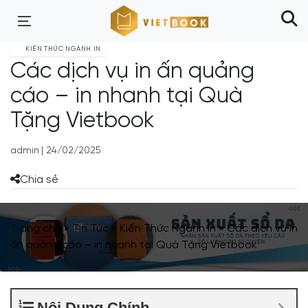
KIẾN THỨC NGÀNH IN
Các dịch vụ in ấn quảng
cáo – in nhanh tại Quà
Tặng Vietbook
admin
|
24/02/2025
Chia sẻ
Trang chủ
»
Tin Tức
»
Kiến Thức Ngành In
»
Các dịch vụ in
ấn quảng cáo – in nhanh tại Quà Tặng Vietbook
Nội Dung Chính