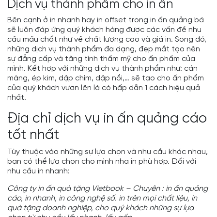
Dịch vụ thành phẩm cho in ấn
Bên cạnh ở in nhanh hay in offset trong in ấn quảng bá
sẽ luôn đáp ứng quý khách hàng được các vấn đề nhu
cầu mấu chốt như về chất lượng cao và giá in. Song đó,
những dịch vụ thành phẩm đa dạng, đẹp mắt tạo nên
sự đẳng cấp và tăng tính thẩm mỹ cho ấn phẩm của
mình. Kết hợp với những dịch vụ thành phẩm như: cán
màng, ép kim, dập chìm, dập nổi,… sẽ tạo cho ấn phẩm
của quý khách vươn lên là có hấp dẫn 1 cách hiệu quả
nhất.
Địa chỉ dịch vụ in ấn quảng cáo
tốt nhất
Tùy thuộc vào những sự lựa chọn và nhu cầu khác nhau,
bạn có thể lựa chọn cho mình nha in phù hợp. Đối với
nhu cầu in nhanh:
Công ty in ấn quà tặng Vietbook – Chuyên : in ấn quảng
cáo, in nhanh, in công nghệ số.
in trên mọi chất liệu
,
in
quà tặng doanh nghiệp
, cho quý khách những sự lựa