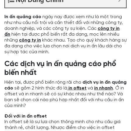
In ấn quảng cáo
ngày nay được xem như là một trong
như nhu cầu nổi trội và cần thiết đổi với những công ty,
doanh nghiệp, và các công ty sự kiện. Các
công ty in
ấn
hiện tại được phổ biến rất đa dạng, mọc lên nhiều
những
công ty in
khác nhau. Tạo cho quý khách hàng sự
đa dạng cho việc lựa chọn nơi dịch vụ in ấn lâu dài cho
sự hợp tác của mình.
Các dịch vụ in ấn quảng cáo phổ
biến nhất
Hiện tại, được phổ biến rộng rãi cho
dịch vụ in ấn quảng
cáo
sẽ gồm 2 hình thức đó là
in offset
và
in nhanh
. Ở in
offset và in nhanh sẽ có sự khác nhau như thế nào? Và
bạn sẽ chọn cái nào phù hợp nhất đối với nhu cầu in ấn
của mình?
Đối với in ấn offset
In offset sẽ là sự lựa chọn thông minh cho nhu cầu giá
thành rẻ, chất lượng. Nhược điểm cho việc in offset