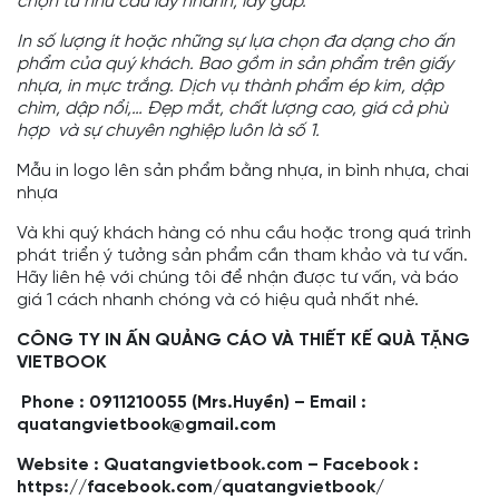
chọn từ nhu cầu lấy nhanh, lấy gấp.
In số lượng ít hoặc những sự lựa chọn đa dạng cho ấn
phẩm của quý khách. Bao gồm in sản phẩm trên giấy
nhựa, in mực trắng. Dịch vụ thành phẩm ép kim, dập
chìm, dập nổi,… Đẹp mắt, chất lượng cao, giá cả phù
hợp và sự chuyên nghiệp luôn là số 1.
Mẫu in logo lên sản phẩm bằng nhựa, in bình nhựa, chai
nhựa
Và khi quý khách hàng có nhu cầu hoặc trong quá trình
phát triển ý tưởng sản phẩm cần tham khảo và tư vấn.
Hãy liên hệ với chúng tôi để nhận được tư vấn, và báo
giá 1 cách nhanh chóng và có hiệu quả nhất nhé.
CÔNG TY IN ẤN QUẢNG CÁO VÀ THIẾT KẾ QUÀ TẶNG
VIETBOOK
Phone : 0911210055 (Mrs.Huyền) – Email :
quatangvietbook@gmail.com
Website :
Quatangvietbook.com
– Facebook :
https://facebook.com/quatangvietbook/