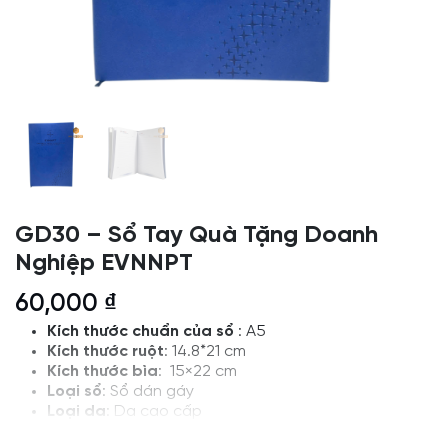
GD30 – Sổ Tay Quà Tặng Doanh
Nghiệp EVNNPT
60,000
₫
Kích thước chuẩn của sổ
: A5
Kích thước ruột
: 14.8*21 cm
Kích thước bìa
: 15×22 cm
Loại sổ
: Sổ dán gáy
Loại da
:
Da cao cấp
Thiết kế và in logo theo yêu cầu