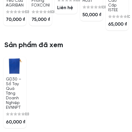
(0)
Yêu Cầu
Phòng
HUST
Cao
AGRIBANK
FOXCONN
Cấp
0
(0)
Liên hệ
ISTEE
out
(0)
(0)
0
50,000
₫
(0)
of
0
0
out
70,000
₫
75,000
₫
0
5
out
out
of
65,000
₫
out
of
of
5
of
5
5
5
Sản phẩm đã xem
GD30 –
Sổ Tay
Quà
Tặng
Doanh
Nghiệp
EVNNPT
(0)
0
60,000
₫
out
of