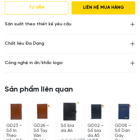
Giá tham khảo , Số lượng đặt hàng tối thiểu 50
cuốn
TƯ VẤN
LIÊN HỆ MUA HÀNG
Số lượng khác vui lòng liên hệ để được tư vấn
Sản xuất theo thiết kế yêu cầu
Chất liệu Đa Dạng
Công nghệ in ấn/khắc logo:
Sản phẩm liên quan
GD23 –
GD26 –
Sổ bìa
GD02 –
GD08 –
Sổ In
Sổ Tay
da A4
Sổ bìa
Sổ Dán
Theo
Văn
da A5
Gáy