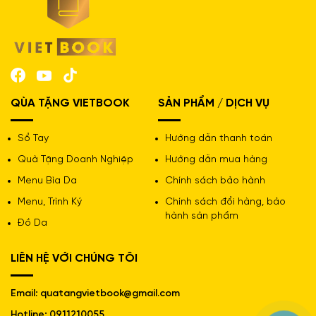
QÙA TẶNG VIETBOOK
SẢN PHẨM / DỊCH VỤ
Sổ Tay
Hướng dẫn thanh toán
Quà Tặng Doanh Nghiệp
Hướng dẫn mua hàng
Menu Bìa Da
Chính sách bảo hành
Menu, Trình Ký
Chính sách đổi hàng, bảo
hành sản phẩm
Đồ Da
LIÊN HỆ VỚI CHÚNG TÔI
Sổ Tay Quà Tặng Doanh Nghiệp EVNNPT
Email: quatangvietbook@gmail.com
Tại Sao Sổ Tay Là Lựa Chọn Quà
Hotline: 0911210055