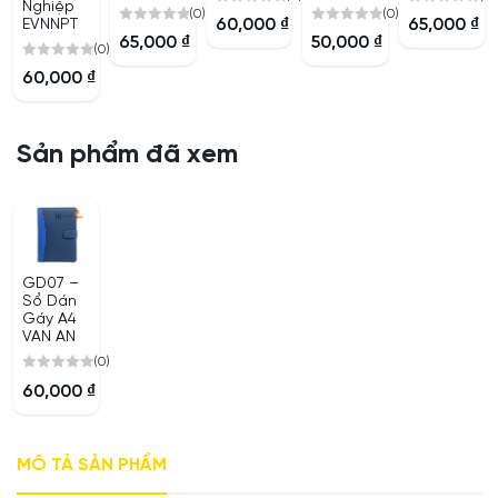
Nghiệp
(0)
(0)
0
0
60,000
₫
65,000
₫
EVNNPT
0
0
out
out
65,000
₫
50,000
₫
(0)
out
out
of
of
0
of
of
60,000
₫
5
5
out
5
5
of
5
Sản phẩm đã xem
GD07 –
Sổ Dán
Gáy A4
VAN AN
(0)
0
60,000
₫
out
of
5
MÔ TẢ SẢN PHẨM