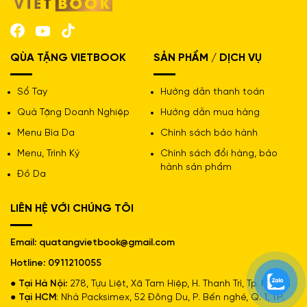
QÙA TẶNG VIETBOOK
SẢN PHẨM / DỊCH VỤ
Sổ Tay
Hướng dẫn thanh toán
Quà Tặng Doanh Nghiệp
Hướng dẫn mua hàng
Menu Bìa Da
Chính sách bảo hành
Menu, Trình Ký
Chính sách đổi hàng, bảo
hành sản phẩm
Đồ Da
LIÊN HỆ VỚI CHÚNG TÔI
Sổ Dán Gáy A4 VAN AN
Email: quatangvietbook@gmail.com
Đặc Điểm Nổi Bật Của Sổ Dán Gáy
Hotline: 0911210055
A4
● Tại Hà Nội:
278, Tựu Liệt, Xã Tam Hiệp, H. Thanh Trì, Tp. Hà Nội
● Tại HCM
: Nhà Packsimex, 52 Đông Du, P. Bến nghé, Q. 1, TP.
Sự kết hợp giữa kích thước lớn và phương pháp gia công