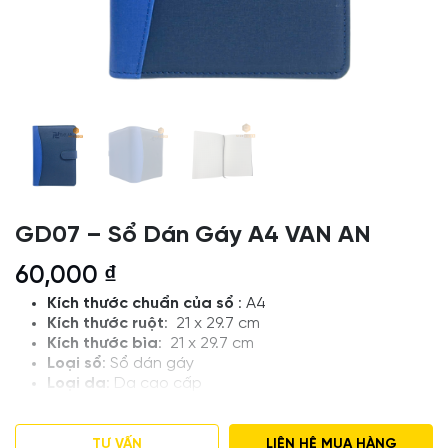
GD07 – Sổ Dán Gáy A4 VAN AN
60,000
₫
Kích thước chuẩn của sổ
: A4
Kích thước ruột
: 21 x 29.7 cm
Kích thước bìa
: 21 x 29.7 cm
Loại sổ
: Sổ dán gáy
Loại da
:
Da cao cấp
Thiết kế và in logo theo yêu cầu
Giá tham khảo , Số lượng đặt hàng tối thiểu 50
cuốn
TƯ VẤN
LIÊN HỆ MUA HÀNG