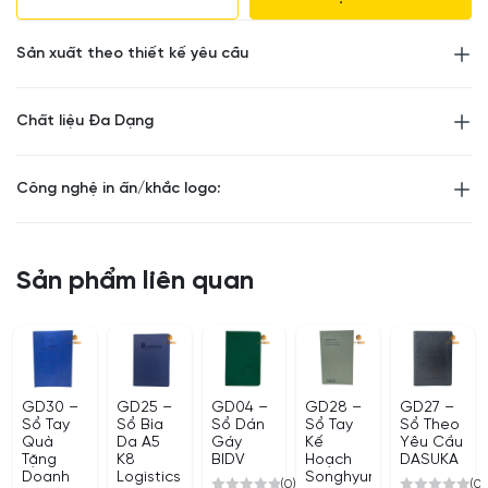
Số lượng khác vui lòng liên hệ để được tư vấn
Sản xuất theo thiết kế yêu cầu
Chất liệu Đa Dạng
Công nghệ in ấn/khắc logo:
Sản phẩm liên quan
GD30 –
GD25 –
GD04 –
GD28 –
GD27 –
Sổ Tay
Sổ Bìa
Sổ Dán
Sổ Tay
Sổ Theo
Quà
Da A5
Gáy
Kế
Yêu Cầu
Tặng
K8
BIDV
Hoạch
DASUKA
Doanh
Logistics
Songhyun
(0)
(0)