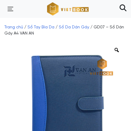
Trang chủ
/
Sổ Tay Bìa Da
/
Sổ Da Dán Gáy
/ GD07 – Sổ Dán
Gáy A4 VAN AN