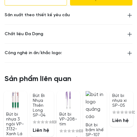
Bảng giá là gồm thành phẩm có in ấn logo vị trí như vùng
in đã mô tả và VAT
Sản xuất theo thiết kế yêu cầu
Số vị trí in như ảnh mô tả, nếu in thêm 1 vị trí khác chi phí
cộng thêm 600 đồng
Chất liệu Đa Dạng
Công nghệ in ấn/khắc logo:
Sản phẩm liên quan
Bút Bi
Bút bi
Nhựa
nhựa xi
Thiên
SP-05
Long
(0)
Bút bi
Bút bi
SP-04
0
nhựa 3
VP-208-
Liên hệ
(0)
out
ngòi VP-
tím
Bút bi
0
3132-
of
Liên hệ
bấm khế
(0)
out
Xanh Lá
SP-107
5
0