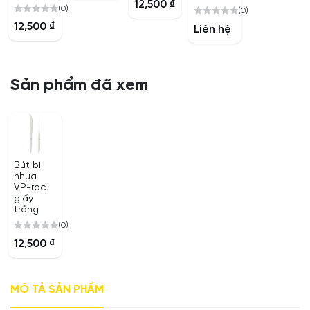
12,500
₫
of
(0)
(0)
out
5
0
0
of
12,500
₫
Liên hệ
out
out
5
of
of
5
5
Sản phẩm đã xem
Bút bi
nhựa
VP-rọc
giấy
trắng
(0)
0
12,500
₫
out
of
5
MÔ TẢ SẢN PHẨM