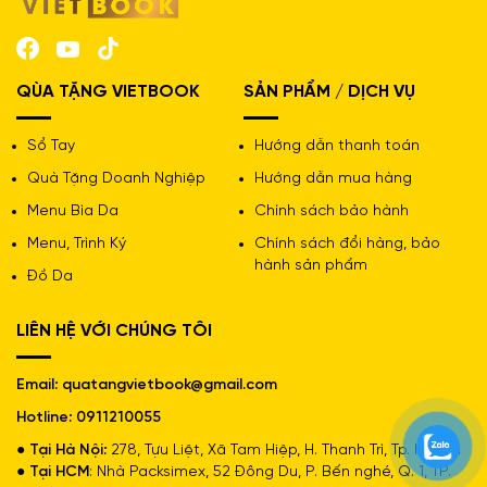
QÙA TẶNG VIETBOOK
SẢN PHẨM / DỊCH VỤ
Sổ Tay
Hướng dẫn thanh toán
Quà Tặng Doanh Nghiệp
Hướng dẫn mua hàng
Menu Bìa Da
Chính sách bảo hành
Menu, Trình Ký
Chính sách đổi hàng, bảo
hành sản phẩm
Đồ Da
LIÊN HỆ VỚI CHÚNG TÔI
Email: quatangvietbook@gmail.com
Hotline: 0911210055
● Tại Hà Nội:
278, Tựu Liệt, Xã Tam Hiệp, H. Thanh Trì, Tp. Hà Nội
● Tại HCM
: Nhà Packsimex, 52 Đông Du, P. Bến nghé, Q. 1, TP.