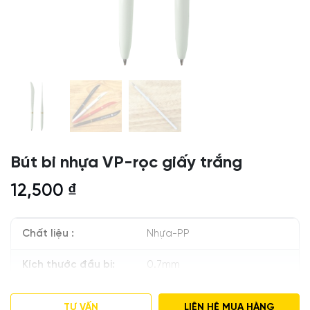
Bút bi nhựa VP-rọc giấy trắng
12,500
₫
Chất liệu :
Nhựa-PP
Kích thước đầu bi:
0.7mm
In:
Theo yêu cầu
TƯ VẤN
LIÊN HỆ MUA HÀNG