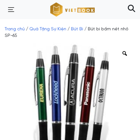
Trang chủ
/
Quà Tặng Sự Kiện
/
Bút Bi
/ Bút bi bấm nét nhỏ
SP-65