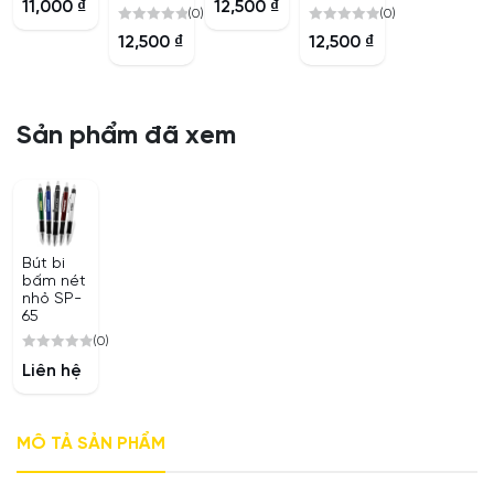
11,000
₫
12,500
₫
5
(0)
(0)
out
out
0
0
of
of
12,500
₫
12,500
₫
out
out
5
5
of
of
5
5
Sản phẩm đã xem
Bút bi
bấm nét
nhỏ SP-
65
(0)
0
Liên hệ
out
of
5
MÔ TẢ SẢN PHẨM