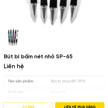
Bút bi bấm nét nhỏ SP-65
Liên hệ
Tên sản phẩm:
Bút bi nhựa BP-3970
Chất liệu:
Nhựa-PP
Màu thân bút:
Có nhiều màu sắc đa dạng
TƯ VẤN
LIÊN HỆ MUA HÀNG