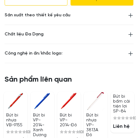
Màu mực:
Xanh
Sản xuất theo thiết kế yêu cầu
Chiều dài:
140mm
Chất liệu Đa Dạng
Đường kính
12mm
Khối lượng:
11.8g
Công nghệ in ấn/khắc logo:
Sản phẩm liên quan
Bút bi
bấm cài
tiện lợi
SP-84
Bút bi
Bút bi
Bút bi
Bút bi
(0)
nhựa
VP-
VP-
nhựa
0
VB-9155
2014-
2014-Đỏ
VP-
Liên hệ
out
Xanh
3813A
(0)
(0)
Dương
Đỏ
of
0
0