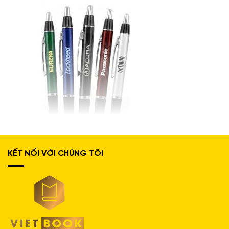
KẾT NỐI VỚI CHÚNG TÔI
SP-65
CHI TIẾT SẢN PHẨM
Đặc điểm:
– Bút bi dạng bấm khế, có grip.
– Độ dài viết được: 1.500-2.000m
– Mực đạt chuẩn: ASTM D-4236, ASTM F 963-91, EN71/3,