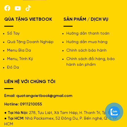
TSCA.
Ruột bút:
QÙA TẶNG VIETBOOK
SẢN PHẨM / DỊCH VỤ
– Ruột bút bi BPR-05
Sổ Tay
Hướng dẫn thanh toán
– Đầu ruột có nắp đậy để bảo vệ ngòi viết.
Quà Tặng Doanh Nghiệp
Hướng dẫn mua hàng
– Đầu bi được làm từ hợp kim cao cấp với độ bền cao.
Menu Bìa Da
Chính sách bảo hành
– Viết trơn, êm, mực ra đều, liên tục.
Menu, Trình Ký
Chính sách đổi hàng, bảo
hành sản phẩm
– Viết được ít nhất 3000m (trên giấy ISO 12757)
Đồ Da
Lợi ích:
LIÊN HỆ VỚI CHÚNG TÔI
– Grip giúp êm tay và giảm trơn tuột khi viết thường
xuyên.
Email: quatangvietbook@gmail.com
– Giắt được làm bằng kim loại, tảm và nút xi kim loại
sáng bóng tạo sự sang trọng.
Hotline: 0911210055
– Sản phẩm phù hợp cho sinh viên, giáo viên và giới văn
● Tại Hà Nội:
278, Tựu Liệt, Xã Tam Hiệp, H. Thanh Trì, Tp. Hà Nội
phòng.
● Tại HCM
: Nhà Packsimex, 52 Đông Du, P. Bến nghé, Q. 1, TP.
– Thiết kế trẻ trung kiểu dáng mạnh mẽ
HCM