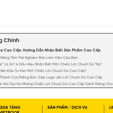
g Chính
Da Cao Cấp: Hướng Dẫn Nhận Biết Sản Phẩm Cao Cấp
u: Nâng Tầm Trải Nghiệm Bàn Làm Việc Của Bạn
p” Là Gì? 4 Dấu Hiệu Nhận Biết Một Chiếc Lót Chuột Da “Xịn”
o Nên Đầu Tư Vào Một Chiếc Lót Chuột Da Cao Cấp?
ó Thành Của Riêng Bạn: Dập Logo Lên Lót Chuột Da Cao Cấp
ok: Nơi Tạo Ra Những Chiếc Lót Chuột Da Cao Cấp Dành Riêng Cho
p: Hướng Dẫn Nhận Biết Sản 
QÙA TẶNG
SẢN PHẨM / DỊCH VỤ
L
VIETBOOK