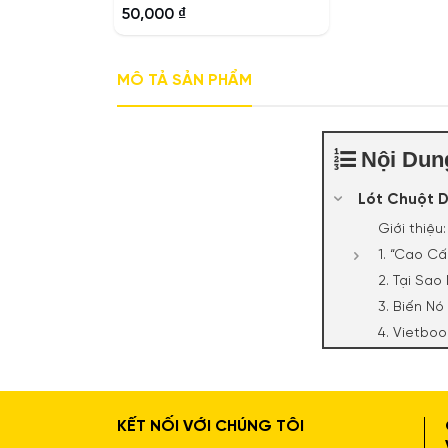
0
50,000
₫
out
of
5
MÔ TẢ SẢN PHẨM
Nội Dun
Lót Chuột 
Giới thiệ
1. “Cao Cấ
2. Tại Sa
3. Biến N
4. Vietbo
Lót Chuột Da Cao Cấ
KẾT NỐI VỚI CHÚNG TÔI