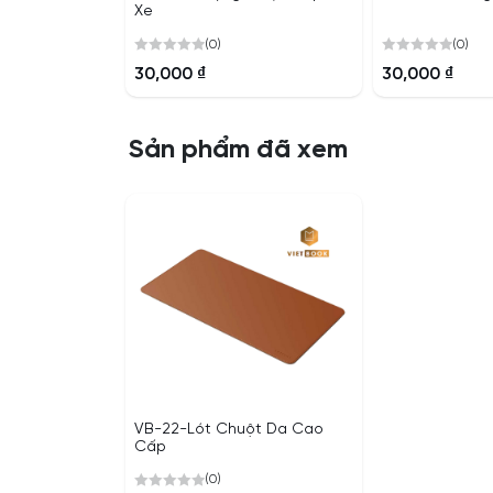
Xe
(0)
(0)
0
0
30,000
₫
30,000
₫
out
out
of
of
5
5
Sản phẩm đã xem
VB-22-Lót Chuột Da Cao
Cấp
(0)