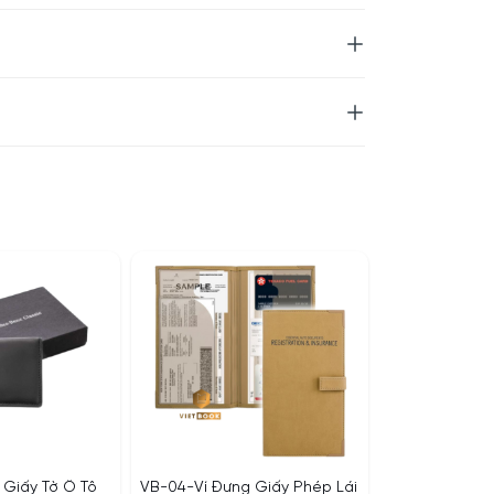
 Giấy Tờ Ô Tô
VB-04-Ví Đựng Giấy Phép Lái
VB-08-Ví Đựn