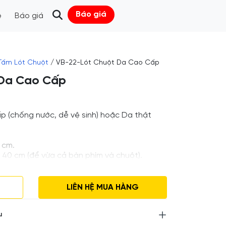
Báo giá
ệ
Báo giá
Tấm Lót Chuột
/ VB-22-Lót Chuột Da Cao Cấp
 Da Cao Cấp
ấp (chống nước, dễ vệ sinh) hoặc Da thật
 cm.
 40 cm (để vừa cả bàn phím và chuột).
 cầu.
o yêu cầu
LIÊN HỆ MUA HÀNG
g đặt hàng tối thiểu 50 miếng
liên hệ để được tư vấn
u