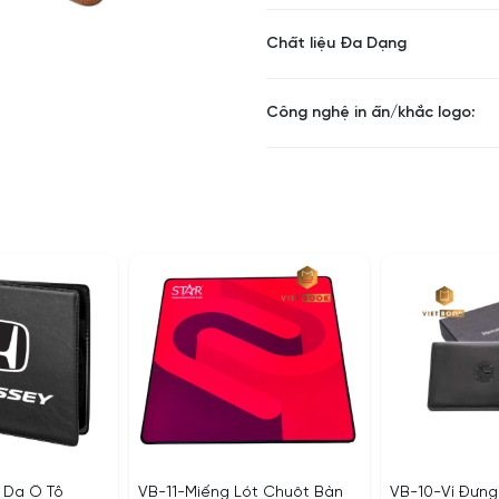
Chất liệu Đa Dạng
Công nghệ in ấn/khắc logo:
 Da Ô Tô
VB-11-Miếng Lót Chuột Bàn
VB-10-Ví Đựng