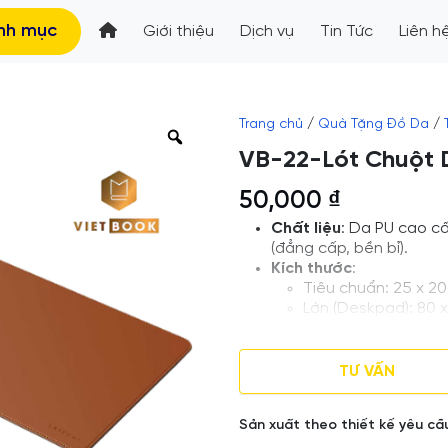
nh mục
Giới thiệu
Dịch vụ
Tin Tức
Liên h
Trang chủ
/
Quà Tặng Đồ Da
/
VB-22-Lót Chuột
50,000
₫
Chất liệu
: Da PU cao c
(đẳng cấp, bền bỉ).
Kích thước
:
Tiêu chuẩn: 25 x 20
Lớn (Deskpad): 80 x
Tùy chỉnh: Theo yêu
Loại
: Lót Chuột Da
Thiết kế và in logo the
TƯ VẤN
Giá tham khảo , Số lượn
Số lượng khác vui lòng 
Sản xuất theo thiết kế yêu cầ