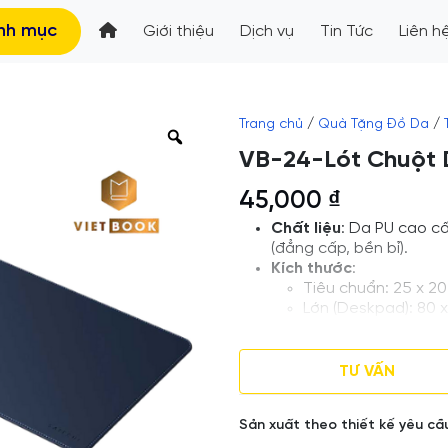
nh mục
Giới thiệu
Dịch vụ
Tin Tức
Liên h
Trang chủ
/
Quà Tặng Đồ Da
/
VB-24-Lót Chuột 
45,000
₫
Chất liệu
: Da PU cao c
(đẳng cấp, bền bỉ).
Kích thước
:
Tiêu chuẩn: 25 x 20
Lớn (Deskpad): 80 x
Tùy chỉnh: Theo yêu
Loại
: Lót Chuột Da
Thiết kế và in logo the
TƯ VẤN
Giá tham khảo , Số lượn
Số lượng khác vui lòng 
Sản xuất theo thiết kế yêu cầ