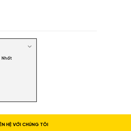
g Nhất
m Mại và Sang Trọng
IÊN HỆ VỚI CHÚNG TÔI