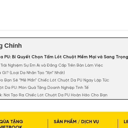
g Chính
a PU: Bí Quyết Chọn Tấm Lót Chuột Mềm Mại và Sang Trọn
: Trải Nghiệm Sự Êm Ái và Đẳng Cấp Trên Bàn Làm Việc
à Gì? (Loại Da Nhân Tạo “Xịn” Nhất)
 Do Bạn Sẽ “Mê Mẩn” Chiếc Lót Chuột Da PU Ngay Lập Tức
uột Da PU: Món Quà Tặng Doanh Nghiệp Tinh Tế
ok: Nơi Tạo Ra Chiếc Lót Chuột Da PU Hoàn Hảo Cho Bạn
Quyết Chọn Tấm Lót Chuột Mề
QÙA TẶNG
SẢN PHẨM / DỊCH VỤ
L
VIETBOOK