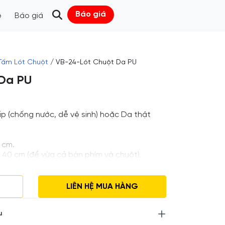
Báo giá
ệ
Báo giá
Tấm Lót Chuột
/ VB-24-Lót Chuột Da PU
Da PU
ấp (chống nước, dễ vệ sinh) hoặc Da thật
 cm.
 40 cm (để vừa cả bàn phím và chuột).
 cầu.
o yêu cầu
LIÊN HỆ MUA HÀNG
g đặt hàng tối thiểu 50 miếng
liên hệ để được tư vấn
u