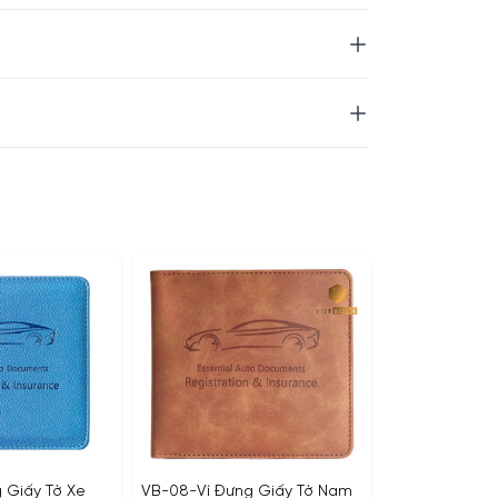
 Giấy Tờ Xe
VB-08-Ví Đựng Giấy Tờ Nam
VB-10-Ví Đựng