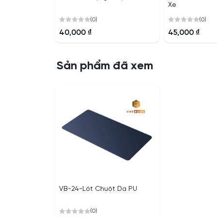
Xe
(0)
(0)
0
0
40,000
₫
45,000
₫
out
out
of
of
5
5
Sản phẩm đã xem
VB-24-Lót Chuột Da PU
(0)