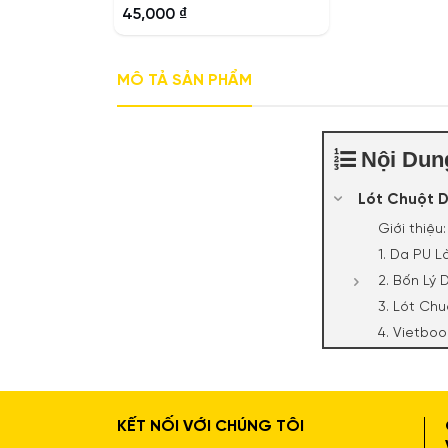
0
45,000
₫
out
of
5
MÔ TẢ SẢN PHẨM
Nội Dun
Lót Chuột D
Giới thiệu
1. Da PU L
2. Bốn Lý
3. Lót Ch
4. Vietbo
Lót Chuột Da PU: Bí 
Nhất
KẾT NỐI VỚI CHÚNG TÔI