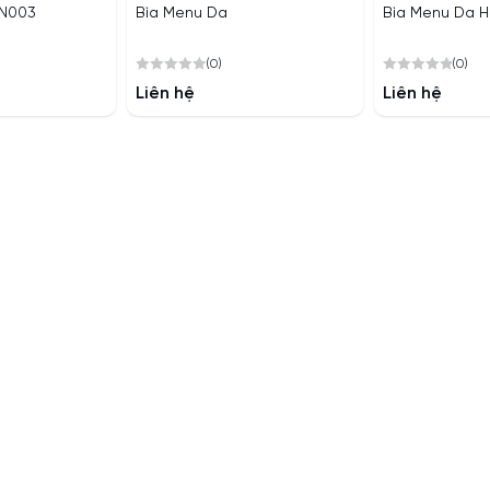
MN003
Bìa Menu Da
Bìa Menu Da H
(0)
(0)
0
0
Liên hệ
Liên hệ
out
out
of
of
5
5