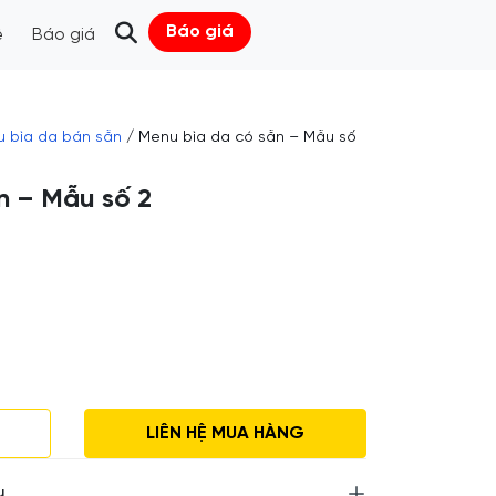
Báo giá
ệ
Báo giá
 bìa da bán sẵn
/ Menu bìa da có sẵn – Mẫu số
n – Mẫu số 2
m
á
LIÊN HỆ MUA HÀNG
số lượng
u