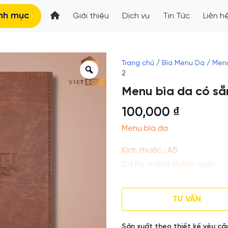
nh mục
Giới thiệu
Dịch vụ
Tin Tức
Liên h
Trang chủ
/
Bìa Menu Da
/
Menu
2
Menu bìa da có sẵ
100,000
₫
Menu bìa da
Kích thước : A5
Da Pu chống thống nước
Màu sắc:Đen ,Nâu , Nâu Đậ
Ruột bên trong: Có sẵn 10 l
TƯ VẤN
Lưu ý: giá sẽ thay đổi theo 
Sản xuất theo thiết kế yêu cầ