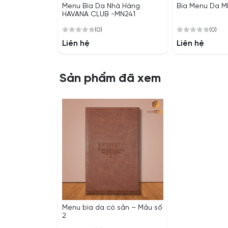
Menu Bìa Da Nhà Hàng
Bìa Menu Da 
HAVANA CLUB -MN241
(0)
(0)
0
0
Liên hệ
Liên hệ
out
out
of
of
5
5
Sản phẩm đã xem
Menu bìa da có sẵn – Mẫu số
2