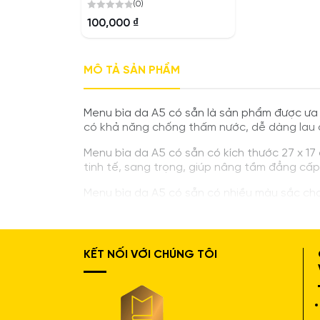
(0)
0
100,000
₫
out
of
5
MÔ TẢ SẢN PHẨM
Menu bìa da A5 có sẵn là sản phẩm được ưa 
có khả năng chống thấm nước, dễ dàng lau c
Menu bìa da A5 có sẵn có kích thước 27 x 17
tinh tế, sang trọng, giúp nâng tầm đẳng cấp
Menu bìa da A5 có sẵn có nhiều màu sắc cho
KẾT NỐI VỚI CHÚNG TÔI