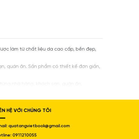
ợc làm từ chất liệu da cao cấp, bền đẹp,
ạn, quán ăn. Sản phẩm có thiết kế đơn giản,
 từng nhà hàng, khách sạn, quán ăn.
IÊN HỆ VỚI CHÚNG TÔI
ail: quatangvietbook@gmail.com
tline: 0911210055