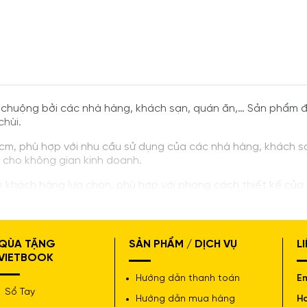
chuộng bởi các nhà hàng, khách sạn, quán ăn,… Sản phẩm đư
hùi.
 cm, phù hợp với nhu cầu sử dụng của các nhà hàng, khách s
 cho không gian kinh doanh.
 khách hàng lựa chọn, phù hợp với phong cách thiết kế của
QÙA TẶNG
SẢN PHẨM / DỊCH VỤ
L
VIETBOOK
Hướng dẫn thanh toán
Em
Sổ Tay
Hướng dẫn mua hàng
Ho