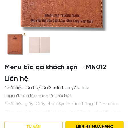
Menu bìa da khách sạn – MN012
Liên hệ
Chất liệu: Da Pu/ Da Simili theo yêu cầu
Logo được dập nhấn lún nổi bật.
Chất liệu giấy: Giấy nhựa Synthetic không thấm nước.
Công nghệ in ấn: In UV nhiều màu, 02 mặt, phủ PE bóng
hoặc mờ.
TƯ VẤN
LIÊN HỆ MUA HÀNG
Kiểu bìa: Bồi bìa Carton 3mm, may viền tỉ mỉ.