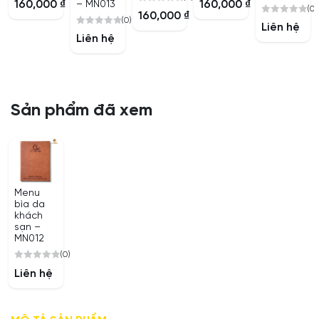
160,000
₫
160,000
₫
– MN013
(0)
0
out
out
160,000
₫
(0)
0
out
of
of
Liên hệ
0
out
of
Liên hệ
5
5
out
of
5
of
5
5
Sản phẩm đã xem
Menu
bìa da
khách
sạn –
MN012
(0)
0
Liên hệ
out
of
5