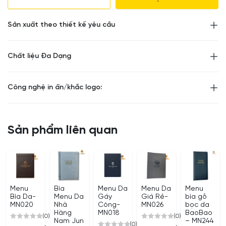
Trọng lượng: 300g
Sản xuất theo thiết kế yêu cầu
Nhận các đơn hàng sản xuất từ 50 quyển. Giảm từ 10-
30 % đối với đơn hàng từ 100 quyển
Chất liệu Đa Dạng
Công nghệ in ấn/khắc logo:
Sản phẩm liên quan
Menu
Bìa
Menu Da
Menu Da
Menu
Bìa Da-
Menu Da
Gáy
Giá Rẻ-
bìa gỗ
MN020
Nhà
Còng-
MN026
bọc da
Hàng
MN018
BaoBao
(0)
(0)
Nam Jun
– MN244
(0)
0
0