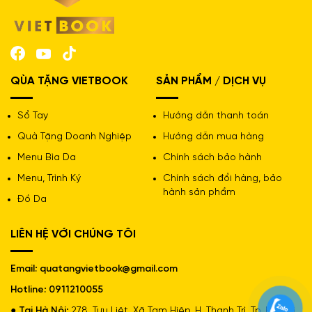
Bền bỉ, sử dụng lâu dài
Đa dạng mẫu mã, kiểu dáng
QÙA TẶNG VIETBOOK
SẢN PHẨM / DỊCH VỤ
Sổ Tay
Hướng dẫn thanh toán
Quà Tặng Doanh Nghiệp
Hướng dẫn mua hàng
Menu Bìa Da
Chính sách bảo hành
Menu, Trình Ký
Chính sách đổi hàng, bảo
hành sản phẩm
Đồ Da
LIÊN HỆ VỚI CHÚNG TÔI
Email: quatangvietbook@gmail.com
Hotline: 0911210055
● Tại Hà Nội:
278, Tựu Liệt, Xã Tam Hiệp, H. Thanh Trì, Tp. Hà Nội