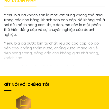
MÔ TẢ SẢN PHẨM
Menu bìa da khách sạn là một vật dụng không thể thiếu
trong các nhà hàng, khách sạn cao cấp. Nó không chỉ là
nơi để khách hàng xem thực đơn, mà còn là một phần
thể hiện đẳng cấp và sự chuyên nghiệp của doanh
nghiệp.
Menu bìa da được làm từ chất liệu da cao cấp, có độ
bền cao, chống thấm nước, chống xước, mang lại vẻ
đẹp sang trọng, đẳng cấp cho không gian nhà hàng,
khách sạn.
Menu có nhiều mẫu mã, kiểu dáng đa dạng, phù hợp với
nhiều phong cách thiết kế khác nhau. Khách hàng có
thể lựa chọn mẫu menu phù hợp với sở thích và phong
cách của mình.
KẾT NỐI VỚI CHÚNG TÔI
Lợi ích :
Tạo ấn tượng tốt cho khách hàng
Thể hiện đẳng cấp và sự chuyên nghiệp của doanh
nghiệp