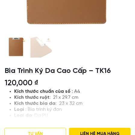
Bìa Trình Ký Da Cao Cấp – TK16
120,000
₫
Kích thước chuẩn của sổ
: A4
Kích thước ruột
:
21 x 29.7 cm
Kích thước bìa da
: 23 x 32 cm
Loại
: Bìa trình ký đơn
Loại da
: Da PU
Thiết kế và in logo theo yêu cầu
Giá tham khảo , Số lượng đặt hàng tối thiểu 50 bìa
Số lượng khác vui lòng liên hệ để được tư vấn
TƯ VẤN
LIÊN HỆ MUA HÀNG