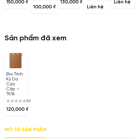
150,000
₫
130,000
₫
Liên hệ
0
0
out
out
out
100,000
₫
Liên hệ
out
out
of
of
of
of
of
5
5
5
5
5
Sản phẩm đã xem
Bìa Trình
Ký Da
Cao
Cấp –
TK16
(0)
0
120,000
₫
out
of
5
MÔ TẢ SẢN PHẨM