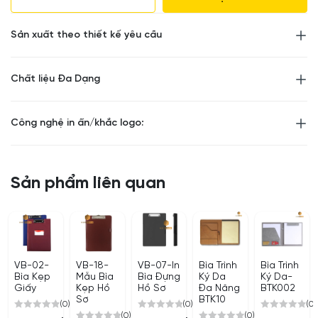
Sản xuất theo thiết kế yêu cầu
Chất liệu Đa Dạng
Công nghệ in ấn/khắc logo:
Sản phẩm liên quan
VB-02-
VB-18-
VB-07-In
Bìa Trình
Bìa Trình
Bìa Kẹp
Mẫu Bìa
Bìa Đựng
Ký Da
Ký Da-
Giấy
Kẹp Hồ
Hồ Sơ
Đa Năng
BTK002
Sơ
BTK10
(0)
(0)
(0)
(0)
(0)
0
0
0