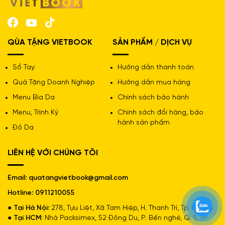
thuật tinh xảo, đây là sản phẩm được sinh ra để đồng
hành cùng các nhà lãnh đạo, các chuyên gia trong
những khoảnh khắc quan trọng nhất, nơi ấn tượng đầu
tiên có thể tạo nên sự khác biệt.
QÙA TẶNG VIETBOOK
SẢN PHẨM / DỊCH VỤ
Sổ Tay
Hướng dẫn thanh toán
Quà Tặng Doanh Nghiệp
Hướng dẫn mua hàng
Menu Bìa Da
Chính sách bảo hành
Menu, Trình Ký
Chính sách đổi hàng, bảo
hành sản phẩm
Đồ Da
LIÊN HỆ VỚI CHÚNG TÔI
Email: quatangvietbook@gmail.com
Hotline: 0911210055
● Tại Hà Nội:
278, Tựu Liệt, Xã Tam Hiệp, H. Thanh Trì, Tp. Hà Nội
● Tại HCM
: Nhà Packsimex, 52 Đông Du, P. Bến nghé, Q. 1, TP.