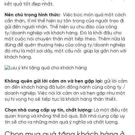
kết quả tốt đẹp nhất.
Nên chú trọng hình thức:
Việc bọc món quà một cách
cẩn thận, tỉ mỉ thể hiện sự tôn trọng của người trao đi
gửi đến người nhận. Thể hiện sự chu đáo của công
ty/doanh nghiệp với khách hàng. Đó là khởi đầu cho
một cuộc nói chuyện thân mật tiếp theo. Thêm nữa là
đừng để quên thương hiệu của công ty/doanh nghiệp
đó như là một sợi dây, một cầu nối giúp lại gần hơn với
khách hàng.
Không quên gửi lời cảm ơn và hẹn gặp lại:
gửi lời cảm
ơn đến khách hàng đã luôn đồng hành cùng công ty /
doanh nghiệp. Việc nói lời cảm ơn và hẹn gặp như một
sự hi vọng họ sẽ tiếp tục là khách hàng thân thiết.
Chọn nhà cung cấp uy tín, chất lượng:
Là một điều rất
quan trọng và không thể bỏ qua. Bởi nhà cung cấp uy
tín sẽ cho ra những món quà ý nghĩa và chất lượng.
Chọn mua quà tặng khách hàng ở