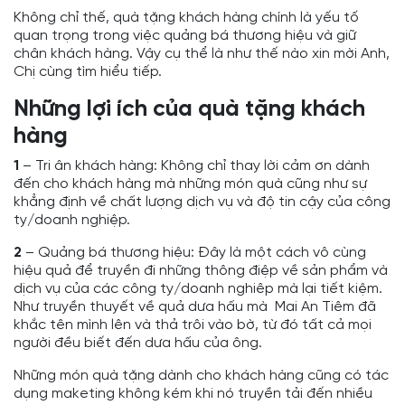
Không chỉ thế, quà tặng khách hàng chính là yếu tố
quan trọng trong việc quảng bá thương hiệu và giữ
chân khách hàng. Vậy cụ thể là như thế nào xin mời Anh,
Chị cùng tìm hiểu tiếp.
Những lợi ích của quà tặng khách
hàng
1
– Tri ân khách hàng: Không chỉ thay lời cảm ơn dành
đến cho khách hàng mà những món quà cũng như sự
khẳng định về chất lượng dịch vụ và độ tin cậy của công
ty/doanh nghiệp.
2
– Quảng bá thương hiệu: Đây là một cách vô cùng
hiệu quả để truyền đi những thông điệp về sản phẩm và
dịch vụ của các công ty/doanh nghiêp mà lại tiết kiệm.
Như truyền thuyết về quả dưa hấu mà Mai An Tiêm đã
khắc tên mình lên và thả trôi vào bờ, từ đó tất cả mọi
người đều biết đến dưa hấu của ông.
Những món quà tặng dành cho khách hàng cũng có tác
dụng maketing không kém khi nó truyền tải đến nhiều