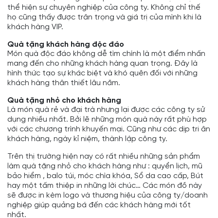
thể hiện sự chuyên nghiệp của công ty. Không chỉ thế
họ cũng thấy được trân trọng và giá trị của mình khi là
khách hàng VIP.
Quà tặng khách hàng độc đáo
Món quà độc đáo không dễ tìm chính là một điểm nhấn
mang đến cho những khách hàng quan trọng. Đây là
hình thức tạo sự khác biệt và khó quên đối với những
khách hàng thân thiết lâu năm.
Quà tặng nhỏ cho khách hàng
Là món quà rẻ và đại trà nhưng lại được các công ty sử
dụng nhiều nhất. Bởi lẽ những món quà này rất phù hợp
với các chương trình khuyến mại. Cũng như các dịp tri ân
khách hàng, ngày kỉ niệm, thành lập công ty.
Trên thị trường hiện nay có rất nhiều những sản phẩm
làm quà tặng nhỏ cho khách hàng như : quyển lịch, mũ
bảo hiểm , balo túi, móc chìa khóa,
Sổ da cao cấp,
Bút
hay một tấm thiệp in những lời chúc… Các món đồ này
sẽ được in kèm logo và thương hiệu của công ty/doanh
nghiệp giúp quảng bá đến các khách hàng mới tốt
nhất.