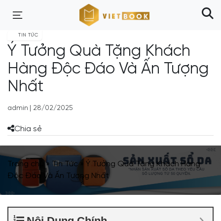
TIN TỨC
Ý Tưởng Quà Tặng Khách
Hàng Độc Đáo Và Ấn Tượng
Nhất
admin
|
28/02/2025
Chia sẻ
Trang chủ
»
Tin Tức
»
Ý Tưởng Quà Tặng Khách Hàng
Độc Đáo Và Ấn Tượng Nhất
Nội Dung Chính