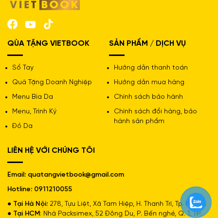
QÙA TẶNG VIETBOOK
SẢN PHẨM / DỊCH VỤ
Sổ Tay
Hướng dẫn thanh toán
Quà Tặng Doanh Nghiệp
Hướng dẫn mua hàng
Menu Bìa Da
Chính sách bảo hành
Menu, Trình Ký
Chính sách đổi hàng, bảo
hành sản phẩm
Đồ Da
LIÊN HỆ VỚI CHÚNG TÔI
Email: quatangvietbook@gmail.com
Hotline: 0911210055
● Tại Hà Nội:
278, Tựu Liệt, Xã Tam Hiệp, H. Thanh Trì, Tp. Hà Nội
● Tại HCM
: Nhà Packsimex, 52 Đông Du, P. Bến nghé, Q. 1, TP.