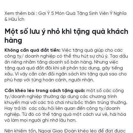
Xem thêm bài :
Gợi Ý 5 Món Quà Tặng Sinh Viên Ý Nghĩa
& Hữu Ích
Một số lưu ý nhỏ khi tặng quà khách
hàng
Không cần quá đắt tiền:
Việc tặng quà giúp cho các
công ty/ doanh nghiệp có thể thu hút sự chú ý. Tạo dấu
ấn riêng nhằm tăng doanh số bán hàng. Nhưng việc
tặng quà quá đắt đôi khi sẽ phản tác dụng, gây tiếng
xấu. Vì vậy cần cân đối ngân sách khi tặng quà sao cho
phù hợp với từng hoàn cảnh, người nhận.
Cần khéo léo trong cách tặng quà:
một số các công
ty/doanh nghiệp thường áp dụng các chương trình
khuyến mại với các trò chơi như bốc thăm trúng thưởng.
Hay trả lời các câu hỏi liên quan đến công ty/doanh
nghiệp. Từ đó có thể tặng quà một cách vui vẻ, hài hòa
và làm mọi người ghi nhớ lâu hơn.
Nên khiêm tốn, Ngoại Giao Đoàn khéo léo để đạt được