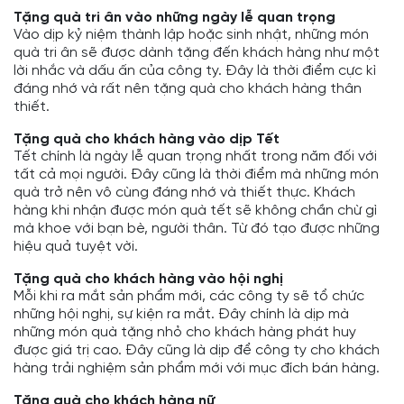
Tặng quà tri ân vào những ngày lễ quan trọng
Vào dịp kỷ niệm thành lập hoặc sinh nhật, những món
quà tri ân sẽ được dành tặng đến khách hàng như một
lời nhắc và dấu ấn của công ty. Đây là thời điểm cực kì
đáng nhớ và rất nên tặng quà cho khách hàng thân
thiết.
Tặng quà cho khách hàng vào dịp Tết
Tết chính là ngày lễ quan trọng nhất trong năm đối với
tất cả mọi người. Đây cũng là thời điểm mà những món
quà trở nên vô cùng đáng nhớ và thiết thực. Khách
hàng khi nhận được món quà tết sẽ không chần chừ gì
mà khoe với bạn bè, người thân. Từ đó tạo được những
hiệu quả tuyệt vời.
Tặng quà cho khách hàng vào hội nghị
Mỗi khi ra mắt sản phẩm mới, các công ty sẽ tổ chức
những hội nghị, sự kiện ra mắt. Đây chính là dịp mà
những món quà tặng nhỏ cho khách hàng phát huy
được giá trị cao. Đây cũng là dịp để công ty cho khách
hàng trải nghiệm sản phẩm mới với mục đích bán hàng.
Tặng quà cho khách hàng nữ