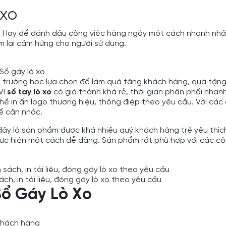
 xo
hú. Hay để đánh dấu công việc hàng ngày một cách nhanh nhấ
m lại cảm hứng cho người sử dụng.
Sổ gáy lò xo
rường học lựa chọn để làm quà tặng khách hàng, quà tặng s
Vì
sổ tay lò xo
có giá thành khá rẻ, thời gian phân phối nhan
hể in ấn logo thương hiệu, thông điệp theo yêu cầu. Với cá
ể cân nhắc.
hế đây là sản phẩm được khá nhiều quý khách hàng trẻ yêu thíc
thực hiện một cách dễ dàng. Sản phẩm rất phù hợp với các c
sách, in tài liệu, đóng gáy lò xo theo yêu cầu
ổ Gáy Lò Xo
 khách hàng