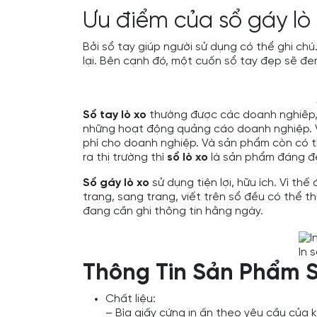
Ưu điểm của sổ gáy lò
Bởi sổ tay giúp người sử dụng có thể ghi c
lại. Bên cạnh đó, một cuốn sổ tay đẹp sẽ đe
Sổ tay lò xo
thường được các doanh nghiêp, t
những hoạt động quảng cáo doanh nghiệp. 
phí cho doanh nghiệp. Và sản phẩm còn có t
ra thị trường thì
sổ lò xo
là sản phẩm đáng đ
Sổ gáy lò xo
sử dụng tiện lợi, hữu ích. Vì t
trang, sang trang, viết trên sổ đều có thể 
đang cần ghi thông tin hằng ngày.
In 
Thông Tin Sản Phẩm S
Chất liệu:
– Bìa giấy cứng in ấn theo yêu cầu của