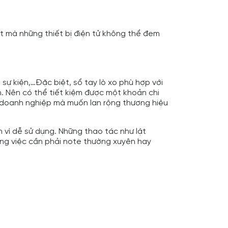
t mà những thiết bị điện tử không thể đem
ự kiện,…Đặc biệt, sổ tay lò xo phù hợp với
h. Nên có thể tiết kiệm được một khoản chi
c doanh nghiệp mà muốn lan rộng thương hiệu
h vì dễ sử dụng. Những thao tác như lật
ông việc cần phải note thường xuyên hay