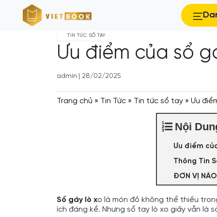
Da
TIN TỨC SỔ TAY
Ưu điểm của sổ gá
admin
|
28/02/2025
Trang chủ
»
Tin Tức
»
Tin tức sổ tay
»
Ưu điểm
Nội Dun
Ưu điểm của
Thông Tin 
ĐƠN VỊ NÀO
Sổ gáy lò x
o là món đồ không thể thiếu trong
ích đáng kể. Nhưng sổ tay lò xo giấy vẫn là s