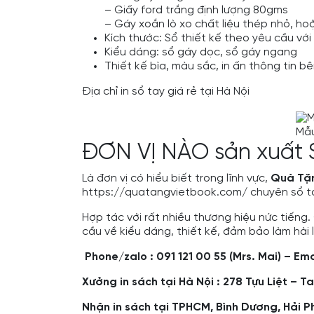
– Giấy ford trắng định lượng 80gms
– Gáy xoắn lò xo chất liệu thép nhỏ, ho
Kích thước: Sổ thiết kế theo yêu cầu với
Kiểu dáng: sổ gáy dọc, sổ gáy ngang
Thiết kế bìa, màu sắc, in ấn thông tin b
Địa chỉ in sổ tay giá rẻ tại Hà Nội
Mẫu
ĐƠN VỊ NÀO sản xuất 
Là đơn vị có hiểu biết trong lĩnh vực,
Quà Tặn
https://quatangvietbook.com/
chuyên sổ ta
Hợp tác với rất nhiều thương hiệu nức tiến
cầu về kiểu dáng, thiết kế, đảm bảo làm hài
Phone/zalo : 091 121 00 55 (Mrs. Mai) – 
Xưởng in sách tại Hà Nội : 278 Tựu Liệt – Ta
Nhận in sách tại TPHCM, Bình Dương, Hải 