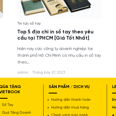
Tin tức sổ tay
Top 5 địa chỉ in sổ tay theo yêu
cầu tại TPHCM [Giá Tốt Nhất]
Hiện nay các công ty doanh nghiệp tại
thành phố Hồ Chí Minh có nhu cầu in sổ tay
theo…
admin
Tháng bảy 27, 2023
QÙA TẶNG
SẢN PHẨM / DỊCH VỤ
L
VIETBOOK
Hướng dẫn thanh toán
Em
Sổ Tay
Hướng dẫn mua hàng
Ho
Quà Tặng Doanh
Chính sách bảo hành
● 