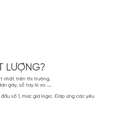
ẤT LƯỢNG?
 nhất trên thị trường.
n gáy, sổ tay lò xo .…
đầu số 1, mức giá logic. Đáp ứng các yêu