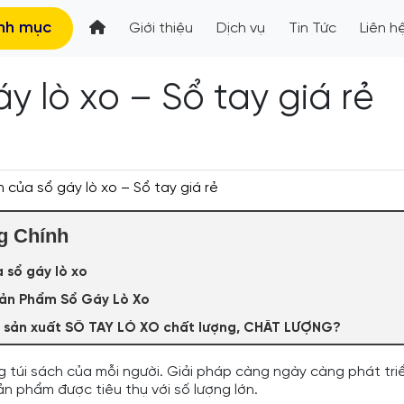
nh mục
Giới thiệu
Dịch vụ
Tin Tức
Liên h
y lò xo – Sổ tay giá rẻ
 của sổ gáy lò xo – Sổ tay giá rẻ
g Chính
 sổ gáy lò xo
Sản Phẩm Sổ Gáy Lò Xo
 sản xuất SỔ TAY LÒ XO chất lượng, CHẤT LƯỢNG?
 túi sách của mỗi người. Giải pháp càng ngày càng phát triển
ản phẩm được tiêu thụ với số lượng lớn.