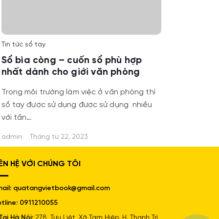
Tin tức sổ tay
Sổ bìa còng – cuốn sổ phù hợp
nhất dành cho giới văn phòng
Trong môi trường làm việc ở văn phòng thì
sổ tay được sử dụng được sử dụng nhiều
với tần…
admin
Tháng tư 22, 2023
IÊN HỆ VỚI CHÚNG TÔI
ail: quatangvietbook@gmail.com
tline: 0911210055
Tại Hà Nội:
278, Tựu Liệt, Xã Tam Hiệp, H. Thanh Trì,