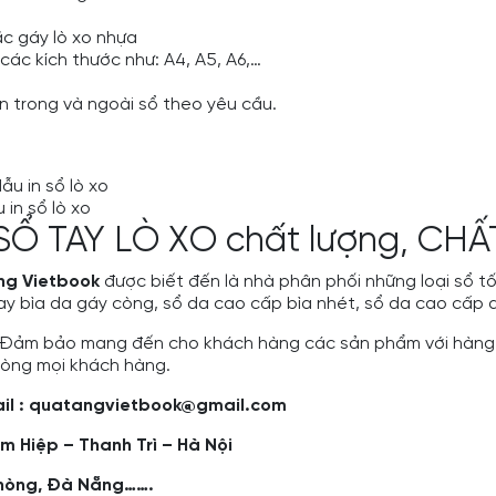
ặc gáy lò xo nhựa
 các kích thước như: A4, A5, A6,…
ên trong và ngoài sổ theo yêu cầu.
 in sổ lò xo
SỔ TAY LÒ XO chất lượng, CH
g Vietbook
được biết đến là nhà phân phối những loại sổ tốt
y bìa da gáy còng, sổ da cao cấp bìa nhét, sổ da cao cấp dá
g. Đảm bảo mang đến cho khách hàng các sản phẩm với hàng 
 lòng mọi khách hàng.
Email : quatangvietbook@gmail.com
m Hiệp – Thanh Trì – Hà Nội
Phòng, Đà Nẵng…….