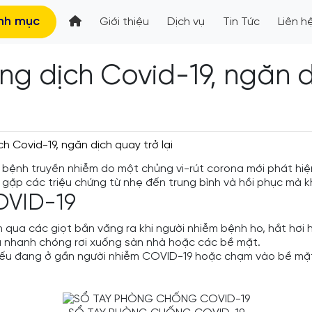
nh mục
Giới thiệu
Dịch vụ
Tin Tức
Liên h
g dịch Covid-19, ngăn dị
h Covid-19, ngăn dịch quay trở lại
 bệnh truyền nhiễm do một chủng vi-rút corona mới phát hiệ
p các triệu chứng từ nhẹ đến trung bình và hồi phục mà khô
OVID-19
 qua các giọt bắn văng ra khi người nhiễm bệnh ho, hắt hơi
và nhanh chóng rơi xuống sàn nhà hoặc các bề mặt.
t nếu đang ở gần người nhiễm COVID-19 hoặc chạm vào bề mặt c