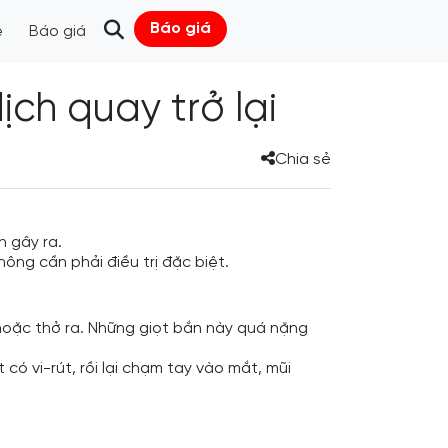
Báo giá
ệ
Báo giá
ch quay trở lại
Chia sẻ
n gây ra.
ng cần phải điều trị đặc biệt.
 hoặc thở ra. Những giọt bắn này quá nặng
ó vi-rút, rồi lại chạm tay vào mắt, mũi