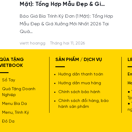
Mặt): Tổng Hợp Mẫu Đẹp & Giá
Xưởng Mới Nhất 2026
Báo Giá Bìa Trình Ký Đơn (1 Mặt): Tổng Hợp
Mẫu Đẹp & Giá Xưởng Mới Nhất 2026 Tại
Quà…
viett hoangg
Tháng hai 11, 2026
QÙA TẶNG
SẢN PHẨM / DỊCH VỤ
L
VIETBOOK
Hướng dẫn thanh toán
Em
Sổ Tay
Hướng dẫn mua hàng
Ho
Quà Tặng Doanh
Chính sách bảo hành
● 
Nghiệp
Tp
Chính sách đổi hàng, bảo
Menu Bìa Da
● 
hành sản phẩm
ng
Menu, Trình Ký
Đồ Da