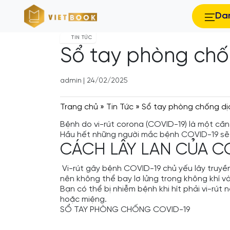
Da
TIN TỨC
Sổ tay phòng chốn
admin
|
24/02/2025
Trang chủ
»
Tin Tức
»
Sổ tay phòng chống dịc
Bệnh do vi-rút corona (COVID-19) là một căn
Hầu hết những người mắc bệnh COVID-19 sẽ gặ
CÁCH LÂY LAN CỦA C
Vi-rút gây bệnh COVID-19 chủ yếu lây truyền
nên không thể bay lơ lửng trong không khí 
Bạn có thể bị nhiễm bệnh khi hít phải vi-rú
hoặc miệng.
SỔ TAY PHÒNG CHỐNG COVID-19