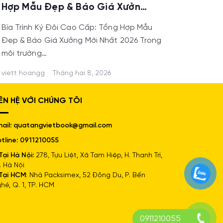
Hợp Mẫu Đẹp & Báo Giá Xưởng
Mới Nhất 2026
Bìa Trình Ký Đôi Cao Cấp: Tổng Hợp Mẫu
Đẹp & Báo Giá Xưởng Mới Nhất 2026 Trong
môi trường…
viett hoangg
Tháng hai 8, 2026
IÊN HỆ VỚI CHÚNG TÔI
ail: quatangvietbook@gmail.com
tline: 0911210055
Tại Hà Nội:
278, Tựu Liệt, Xã Tam Hiệp, H. Thanh Trì,
. Hà Nội
Tại HCM
: Nhà Packsimex, 52 Đông Du, P. Bến
hé, Q. 1, TP. HCM
0911210055