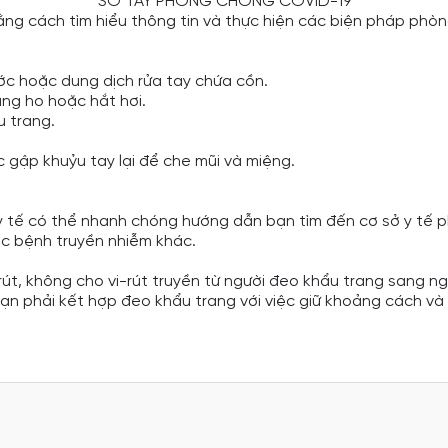
SỔ TAY PHÒNG CHỐNG COVID-19
ng cách tìm hiểu thông tin và thực hiện các biện pháp phò
ớc hoặc dung dịch rửa tay chứa cồn.
ng ho hoặc hắt hơi.
u trang.
c gập khuỷu tay lại để che mũi và miệng.
 y tế có thể nhanh chóng hướng dẫn bạn tìm đến cơ sở y tế 
ác bệnh truyền nhiễm khác.
rút, không cho vi-rút truyền từ người đeo khẩu trang sang ng
ạn phải kết hợp đeo khẩu trang với việc giữ khoảng cách và