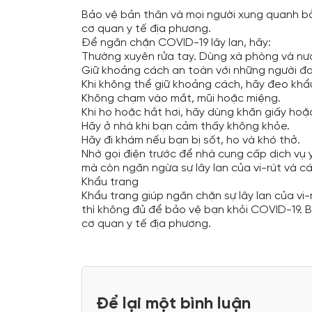
Bảo vệ bản thân và mọi người xung quanh bằ
cơ quan y tế địa phương.
Để ngăn chặn COVID-19 lây lan, hãy:
Thường xuyên rửa tay. Dùng xà phòng và nư
Giữ khoảng cách an toàn với những người đa
Khi không thể giữ khoảng cách, hãy đeo khẩ
Không chạm vào mắt, mũi hoặc miệng.
Khi ho hoặc hắt hơi, hãy dùng khăn giấy hoặ
Hãy ở nhà khi bạn cảm thấy không khỏe.
Hãy đi khám nếu bạn bị sốt, ho và khó thở.
Nhớ gọi điện trước để nhà cung cấp dịch vụ
mà còn ngăn ngừa sự lây lan của vi-rút và c
Khẩu trang
Khẩu trang giúp ngăn chặn sự lây lan của vi-
thì không đủ để bảo vệ bạn khỏi COVID-19. B
cơ quan y tế địa phương.
Để lại một bình luận