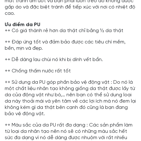
mát tránh ẩm ướt và bạn phải luôn treo áo không được
gấp áo và đặc biệt tránh để tiếp xúc với nơi có nhiệt độ
cao.
Ưu điểm da PU
++ Có giá thành rẻ hơn da thật chỉ bằng ½ da thật
++ Đáp ứng tốt và đảm bảo được các tiêu chí mềm,
bền, mịn và đẹp.
++ Dễ dàng lau chùi nó khi bị dính vết bẩn.
++ Chống thấm nước rất tốt
++ Sử dụng da PU góp phần bảo vệ động vật : Do nó là
một chất liệu nhân tạo không giống da thật được lấy từ
da của động vật như bò,… nên bạn có thể sử dụng loại
da này thoải mái và yên tâm về các lợi ích mà nó đem lại
không kém gì da thật bên cạnh đó cũng là bạn đang
bảo vệ động vật.
++ Màu sắc của da PU rất đa dạng : Các sản phẩm làm
từ loại da nhân tạo nên nó sẽ có những màu sắc hết
sức đa dạng vì nó dễ dàng được nhuộm với rất nhiều