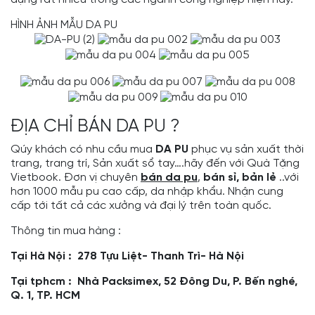
HÌNH ẢNH MẪU DA PU
ĐỊA CHỈ BÁN DA PU ?
Qúy khách có nhu cầu mua
DA PU
phục vụ sản xuất thời
trang, trang trí,
Sản xuất sổ tay
….hãy đến với Quà Tặng
Vietbook. Đơn vị chuyên
bán da pu
,
bán sỉ, bản lẻ
..với
hơn 1000 mẫu pu cao cấp, da nhập khẩu. Nhận cung
cấp tới tất cả các xưởng và đại lý trên toàn quốc.
Thông tin mua hàng :
Tại Hà Nội : 278 Tựu Liệt- Thanh Trì- Hà Nội
Tại tphcm : Nhà Packsimex, 52 Đông Du, P. Bến nghé,
Q. 1, TP. HCM