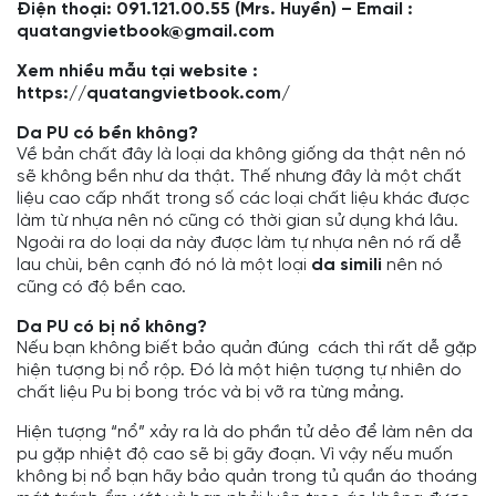
Điện thoại: 091.121.00.55 (Mrs. Huyền) – Email :
quatangvietbook@gmail.com
Xem nhiều mẫu tại website :
https://quatangvietbook.com/
Da PU có bền không?
Về bản chất đây là loại da không giống da thật nên nó
sẽ không bền như da thật. Thế nhưng đây là một chất
liệu cao cấp nhất trong số các loại chất liệu khác được
làm từ nhựa nên nó cũng có thời gian sử dụng khá lâu.
Ngoài ra do loại da này được làm tự nhựa nên nó rấ dễ
lau chùi, bên cạnh đó nó là một loại
da simili
nên nó
cũng có độ bền cao.
Da PU có bị nổ không?
Nếu bạn không biết bảo quản đúng cách thì rất dễ gặp
hiện tượng bị nổ rộp. Đó là một hiện tượng tự nhiên do
chất liệu Pu bị bong tróc và bị vỡ ra từng mảng.
Hiện tượng “nổ” xảy ra là do phần tử dẻo để làm nên da
pu gặp nhiệt độ cao sẽ bị gãy đoạn. Vì vậy nếu muốn
không bị nổ bạn hãy bảo quản trong tủ quần áo thoáng