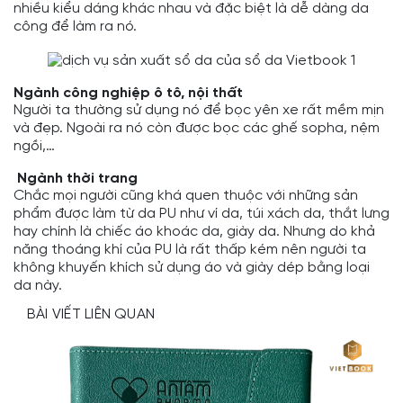
nhiều kiểu dáng khác nhau và đặc biệt là dễ dàng da
công để làm ra nó.
Ngành công nghiệp ô tô, nội thất
Người ta thường sử dụng nó để bọc yên xe rất mềm mịn
và đẹp. Ngoài ra nó còn được bọc các ghế sopha, nệm
ngồi,…
Ngành thời trang
Chắc mọi người cũng khá quen thuộc với những sản
phẩm được làm từ da PU như ví da, túi xách da, thắt lưng
hay chính là chiếc áo khoác da, giày da. Nhưng do khả
năng thoáng khí của PU là rất thấp kém nên người ta
không khuyến khích sử dụng áo và giày dép bằng loại
da này.
BÀI VIẾT LIÊN QUAN