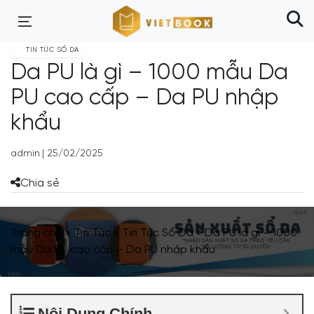
TIN TỨC SỔ DA
Da PU là gì – 1000 mẫu Da
PU cao cấp – Da PU nhập
khẩu
admin
|
25/02/2025
Chia sẻ
Trang chủ
»
Tin Tức
»
Tin Tức Sổ Da
»
Da PU là gì – 1000
mẫu Da PU cao cấp – Da PU nhập khẩu
Nội Dung Chính