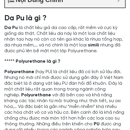
Da Pu là gì ?
Da Pu
là chất liệu giả da cao cấp, rất mềm và cực kỳ
giống da thật. Chất liệu da này là một loại chất liệu
nhân tạo hay nó còn có tên gọi khác là nhựa tổng hợp,
da nhựa mềm,… và nó chính là một loại
simili
nhưng đã
được phủ lên bề mặt một lớp Polyurethane.
***** Polyurethane là gì ?
Polyurethane
(hay PU) là chất liệu đã có lịch sử lâu đời.
Nhưng nó mới chỉ mới được sử dụng gần đây ở Việt Nam
đặc biệt là ở dạng vật liệu PU đàn hồi đổ khuôn. Đây là
một chất liệu rất quan trọng trong ngành công
nghiệp.
Polyurethane
với độ bền cao và khả năng
kháng các tác nhân từ môi trường như: thời tiết, sự oxi
hóa,… Và đặc biệt là gần như “miễn nhiễm” khá nhiều
các hóa chất vô cơ và hữu cơ. Bên cạnh đó là khả năng
chống chịu được mài mòn tốt hơn hẳn các loại cao su
thông thường. Những điều trên khiến cho
PU
được ứng
dụng rất nhiều trong các ngành công nghiệp hiện nay.