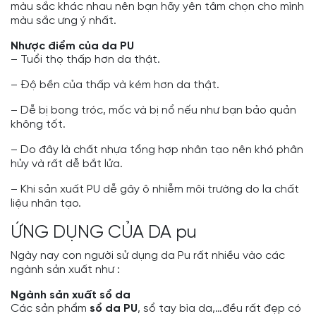
màu sắc khác nhau nên bạn hãy yên tâm chọn cho mình
màu sắc ưng ý nhất.
Nhược điểm của da PU
– Tuổi thọ thấp hơn da thật.
– Độ bền của thấp và kém hơn da thật.
– Dễ bị bong tróc, mốc và bị nổ nếu như bạn bảo quản
không tốt.
– Do đây là chất nhựa tổng hợp nhân tạo nên khó phân
hủy và rất dễ bắt lửa.
– Khi sản xuất PU dễ gây ô nhiễm môi trường do la chất
liệu nhân tạo.
ỨNG DỤNG CỦA DA pu
Ngày nay con người sử dụng da Pu rất nhiều vào các
ngành sản xuất như :
Ngành
sản xuất sổ da
Các sản phẩm
sổ da PU
, sổ tay bìa da,…đều rất đẹp có