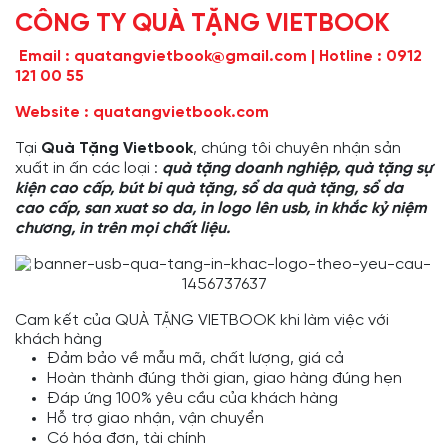
CÔNG TY QUÀ TẶNG VIETBOOK
Email : quatangvietbook@gmail.com |
Hotline : 0912
121 00 55
Website :
quatangvietbook.com
Tại
Quà Tặng Vietbook
, chúng tôi chuyên nhận sản
xuất in ấn các loại :
quà tặng doanh nghiệp
,
quà tặng sự
kiện cao cấp
, bút bi quà tặng, sổ da quà tặng, sổ da
cao cấp, san xuat so da, in logo lên usb, in khắc kỷ niệm
chương,
in trên mọi chất liệu
.
Cam kết của QUÀ TẶNG VIETBOOK khi làm việc với
khách hàng
Đảm bảo về mẫu mã, chất lượng, giá cả
Hoàn thành đúng thời gian, giao hàng đúng hẹn
Đáp ứng 100% yêu cầu của khách hàng
Hỗ trợ giao nhận, vận chuyển
Có hóa đơn, tài chính