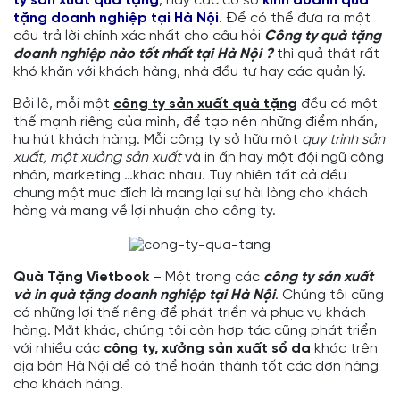
ty sản xuất quà tặng
, hay các cơ sở
kinh doanh quà
tặng doanh nghiệp tại Hà Nội
. Để có thể đưa ra một
câu trả lời chính xác nhất cho câu hỏi
Công ty quà tặng
doanh nghiệp nào tốt nhất tại Hà Nội ?
thì quả thật rất
khó khăn với khách hàng, nhà đầu tư hay các quản lý.
Bởi lẽ, mỗi một
công ty sản xuất quà tặng
đều có một
thế mạnh riêng của mình, để tạo nên những điểm nhấn,
hu hút khách hàng. Mỗi công ty sở hữu một
quy trình sản
xuất, một xưởng sản xuất
và in ấn hay một đội ngũ công
nhân, marketing …khác nhau. Tuy nhiên tất cả đều
chung một mục đích là mang lại sự hài lòng cho khách
hàng và mang về lợi nhuận cho công ty.
Quà Tặng Vietbook
– Một trong các
công ty sản xuất
và in quà tặng doanh nghiệp tại Hà Nội
. Chúng tôi cũng
có những lợi thế riêng để phát triển và phục vụ khách
hàng. Mặt khác, chúng tôi còn hợp tác cũng phát triển
với nhiều các
công ty, xưởng sản xuất sổ da
khác trên
địa bàn Hà Nội để có thể hoàn thành tốt các đơn hàng
cho khách hàng.