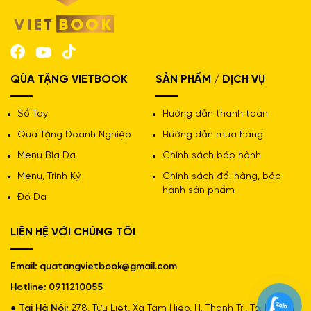
QÙA TẶNG VIETBOOK
SẢN PHẨM / DỊCH VỤ
Sổ Tay
Hướng dẫn thanh toán
Quà Tặng Doanh Nghiệp
Hướng dẫn mua hàng
Menu Bìa Da
Chính sách bảo hành
Menu, Trình Ký
Chính sách đổi hàng, bảo
hành sản phẩm
Đồ Da
LIÊN HỆ VỚI CHÚNG TÔI
Email: quatangvietbook@gmail.com
Hotline: 0911210055
● Tại Hà Nội:
278, Tựu Liệt, Xã Tam Hiệp, H. Thanh Trì, Tp. Hà Nội