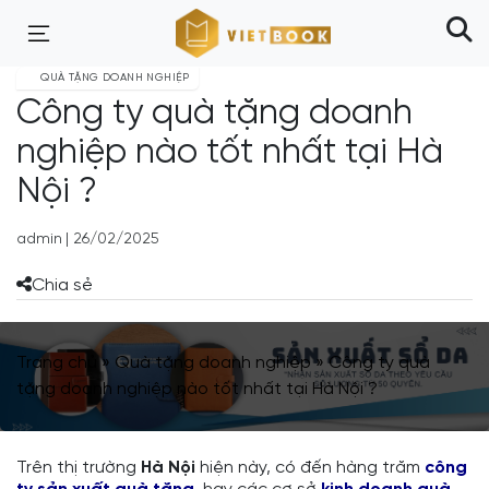
QUÀ TẶNG DOANH NGHIỆP
Công ty quà tặng doanh
nghiệp nào tốt nhất tại Hà
Nội ?
admin
|
26/02/2025
Chia sẻ
Trang chủ
»
Quà tặng doanh nghiệp
»
Công ty quà
tặng doanh nghiệp nào tốt nhất tại Hà Nội ?
Trên thị trường
Hà Nội
hiện này, có đến hàng trăm
công