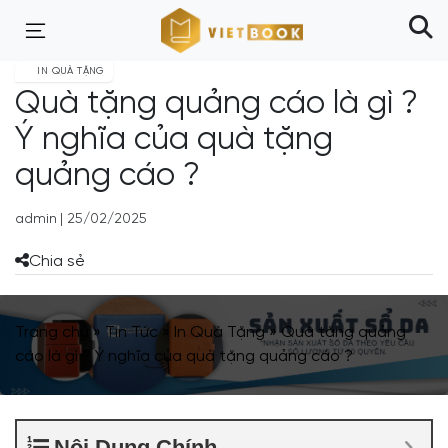
IN QUÀ TẶNG
Quà tặng quảng cáo là gì ?
Ý nghĩa của quà tặng
quảng cáo ?
admin
|
25/02/2025
Chia sẻ
Trang chủ
»
Tin Tức
»
In Quà Tặng
»
Quà tặng quảng
cáo là gì ? Ý nghĩa của quà tặng quảng cáo ?
Nội Dung Chính