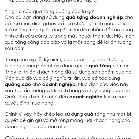
như: cặp xách, ví da, đồng hồ đeo tay, …
Ý nghĩa của quà tặng quảng cáo là gì?
Cho dù bạn đang sử dụng
quà tặng doanh nghiệp
cho
bất cứ mục đích gì hay bất cứ chương trình nào. Lợi ích
mà những món quà tặng đem lại đều nhằm để tạo dựng
hình ảnh của công ty trong mắt người tham dự. Một món
quà tặng càng độc đáo và lạ mắt càng để lại ấn tượng
sâu đậm.
Trong các dịp lễ, kỷ niệm, các doanh nghiệp thường
tung ra những sản phẩm được gọi là
quà tặng
cảm ơn.
Thay lời tri ấn khách hàng đã sử dụng sản phẩm của họ.
Món quà đó vừa có ý nghĩa tri ân, vừa có tác dụng
quảng cáo
cho
doanh nghiệp
. Mục đích của việc này
vừa tạo ấn tượng với khách hàng và xây dựng quan hệ.
Quà tặng khiến họ nhớ đến
doanh nghiệp
khi ra các
quyết định mua hàng.
Chính vì vậy, hãy khéo léo sử dụng quà tặng như một bí
quyết để gìn giữ và mở rộng mạng lưới khách hàng cho
doanh nghiệp của bạn nhé.