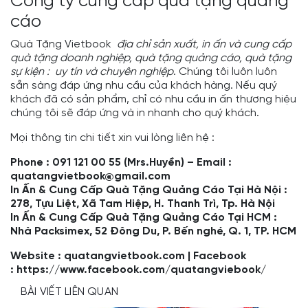
Công ty cung cấp quà tặng quảng
cáo
Quà Tặng Vietbook
địa chỉ sản xuất, in ấn và cung cấp
quà tặng doanh nghiệp, quà tặng quảng cáo, quà tặng
sự kiện : uy tín và chuyên nghiệp
. Chúng tôi luôn luôn
sẵn sàng đáp ứng nhu cầu của khách hàng. Nếu quý
khách đã có sản phẩm, chỉ có nhu cầu in ấn thương hiệu
chúng tôi sẽ đáp ứng và in nhanh cho quý khách.
Mọi thông tin chi tiết xin vui lòng liên hệ :
Phone : 091 121 00 55 (Mrs.Huyền) – Email :
quatangvietbook@gmail.com
In Ấn & Cung Cấp Quà Tặng Quảng Cáo Tại Hà Nội :
278, Tựu Liệt, Xã Tam Hiệp, H. Thanh Trì, Tp. Hà Nội
In Ấn & Cung Cấp Quà Tặng Quảng Cáo Tại HCM :
Nhà Packsimex, 52 Đông Du, P. Bến nghé, Q. 1, TP. HCM
Website :
quatangvietbook.com
| Facebook
:
https://www.facebook.com/quatangviebook/
BÀI VIẾT LIÊN QUAN