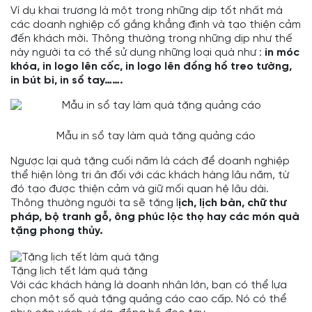
Ví dụ khai trương là một trong những dịp tốt nhất mà
các doanh nghiệp cố gắng khẳng định và tạo thiện cảm
đến khách mời. Thông thường trong những dịp như thế
này người ta có thể sử dụng những loại quà như :
in móc
khóa,
in logo lên cốc
, in logo lên đồng hồ treo tường,
in bút bi
, in sổ tay…….
Mẫu in sổ tay làm quà tặng quảng cáo
Ngược lại quà tặng cuối năm là cách để doanh nghiệp
thể hiện lòng tri ân đối với các khách hàng lâu năm, từ
đó tạo được thiện cảm và giữ mối quan hệ lâu dài.
Thông thường người ta sẽ tặng l
ịch, lịch bàn, chữ thư
pháp, bộ tranh gỗ, ông phúc lộc thọ hay các món quà
tặng phong thủy.
Tặng lịch tết làm quà tặng
Với các khách hàng là doanh nhân lớn, bạn có thể lựa
chọn một số quà tặng quảng cáo cao cấp. Nó có thể