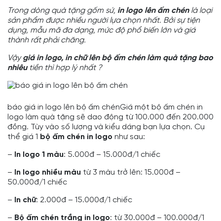
Trong dòng quà tặng gốm sứ,
in logo lên ấm chén
là loại
sản phẩm được nhiều người lựa chọn nhất. Bởi sự tiện
dụng, mẫu mã đa dạng, mức độ phổ biến lớn và giá
thành rất phải chăng.
Vậy
giá in logo, in chữ lên bộ ấm chén làm quà tặng bao
nhiêu
tiền thì hợp lý nhất ?
báo giá in logo lên bộ ấm chénGiá một bộ ấm chén in
logo làm quà tặng sẽ dao động từ 100.000 đến 200.000
đồng. Tùy vào số lượng và kiểu dáng bạn lựa chọn. Cụ
thể giá 1
bộ ấm chén in logo
như sau:
–
In logo 1 màu
: 5.000đ – 15.000đ/1 chiếc
–
In logo nhiều màu
từ 3 màu trở lên: 15.000đ –
50.000đ/1 chiếc
–
In chữ
: 2.000đ – 15.000đ/1 chiếc
–
Bộ ấm chén trắng in logo
: từ 30.000đ – 100.000đ/1