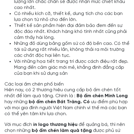
lượng lớn chắc chắn sẽ được nhận mức chiết khấu
cao nhất.
Có nhiều kích cỡ, thiết kế, dung tích cho các bạn
lựa chọn từ nhỏ cho đến lớn.
Thiết kế sản phẩm hiện đại đảm bảo đem đến sự
độc đáo nhất. Khách hàng khó tính nhất cũng phải
cảm thấy hài lòng.
Những đồ dùng bằng gốm sứ có độ bền cao. Có thể
tái sử dụng rất nhiều lần, không thải ra môi trường
các chất độc hại liên tục.
Với những họa tiết trang trí được cách điệu rất đẹp.
Mang đến cảm giác mới mẻ, khẳng định đẳng cấp
của bạn khi sử dụng sản
Các loại ấm chén phố biến
Hiện nay, có 2 thương hiệu cung cấp bộ ấm chén tốt
nhất để làm quà tặng. Chính là :
Bộ ấm chén Minh Long
hay những
bộ ấm chén Bát Tràng. Có
ưu điểm phù hợp
với mọi gia đình người Việt Nam chính vì thế mà các bạn
có thể yên tâm khi lựa chọn.
Với mục đích
in logo thương hiệu
để quảng bá, thì nên
chọn những
bộ ấm chén làm quà tặng
được phủ sứ