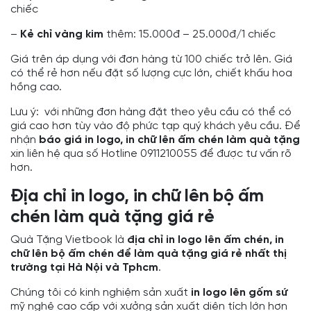
chiếc
–
Kẻ chỉ vàng kim
thêm: 15.000đ – 25.000đ/1 chiếc
Giá trên áp dụng với đơn hàng từ 100 chiếc trở lên. Giá
có thể rẻ hơn nếu đặt số lượng cực lớn, chiết khấu hoa
hồng cao.
Lưu ý: với những đơn hàng đặt theo yêu cầu có thể có
giá cao hơn tùy vào độ phức tạp quý khách yêu cầu. Để
nhận
báo giá in logo, in chữ lên ấm chén làm quà tặng
xin liên hệ qua số Hotline 0911210055 để được tư vấn rõ
hơn.
Địa chỉ in logo, in chữ lên bộ ấm
chén làm quà tặng giá rẻ
Quà Tặng Vietbook là
địa chỉ in logo lên ấm chén, in
chữ lên bộ ấm chén để làm quà tặng giá rẻ
nhất thị
trường tại Hà Nội và Tphcm
.
Chúng tôi có kinh nghiệm sản xuất
in logo lên gốm sứ
mỹ nghệ cao cấp với xưởng sản xuất diện tích lớn hơn