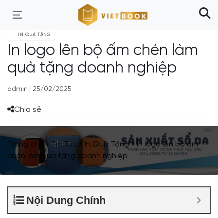
IN QUÀ TẶNG
In logo lên bộ ấm chén làm
quà tặng doanh nghiệp
admin
|
25/02/2025
Chia sẻ
Trang chủ
»
Tin Tức
»
In Quà Tặng
»
In logo lên bộ ấm
chén làm quà tặng doanh nghiệp
Nội Dung Chính