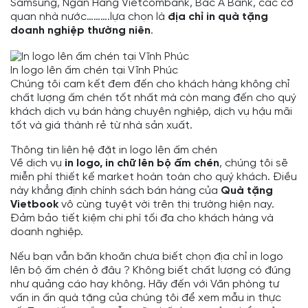
Samsung, Ngân Hàng Vietcombank, Bắc Á Bank, các cơ
quan nhà nước……….lựa chọn là
địa chỉ in quà tặng
doanh nghiệp thường niên
.
In logo lên ấm chén tại Vĩnh Phúc
Chúng tôi cam kết đem đến cho khách hàng không chỉ
chất lượng ấm chén tốt nhất mà còn mang đến cho quý
khách dịch vụ bán hàng chuyên nghiệp, dịch vụ hậu mãi
tốt và giá thành rẻ từ nhà sản xuất.
Thông tin liên hệ đặt in logo lên ấm chén
Về dịch vụ
in logo, in chữ lên bộ ấm chén
, chúng tôi sẽ
miễn phí thiết kế market hoàn toàn cho quý khách. Điều
này khẳng định chính sách bán hàng của
Quà tặng
Vietbook
vô cùng tuyệt vời trên thị trường hiện nay.
Đảm bảo tiết kiệm chi phí tối đa cho khách hàng và
doanh nghiệp.
Nếu bạn vẫn băn khoăn chưa biết chọn địa chỉ in logo
lên bộ ấm chén ở đâu ? Không biết chất lượng có đúng
như quảng cáo hay không. Hãy đến với Văn phòng tư
vấn in ấn quà tặng của chúng tôi để xem mẫu in thực