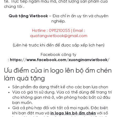
tế. Trực tiếp ngắm mẫu mã, chất lượng sản phẩm của
chúng tôi .
Quà tặng Vietbook
– Địa chỉ in ấn uy tín và chuyên
nghiệp.
Hotline : 0911210055 | Email :
quatangvietbook@gmail.com
(Liên hệ trước khi đến để được sắp xếp lịch hẹn)
Facebook công ty
:
https://www.facebook.com/xuonginanvietbook/
Ưu điểm của in logo lên bộ ấm chén
làm quà tặng
Sản phẩm đa dạng thiết kế cho các bạn lựa chọn
Vừa có giá trị sử dụng. Vừa có thể dùng để trang trí
cho không gian nhà ở, văn phòng hoặc bất cứ đâu
bạn muốn.
Giá cả phù hợp đối với tất cả mọi người. Đặc biệt
khi bạn đặt mua và
in logo lên bộ ấm chén
với số