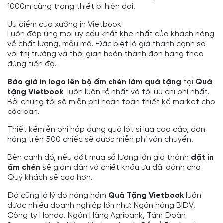
1000m cùng trang thiết bị hiện đại.
Ưu điểm của xưởng in Vietbook
Luôn đáp ứng mọi uy cầu khắt khe nhất của khách hàng
về chất lượng, mẫu mã. Đặc biệt là giá thành cạnh so
với thị trường và thời gian hoàn thành đơn hàng theo
đúng tiến độ.
Báo giá in logo lên bộ ấm chén làm quà tặng
tại
Quà
tặng Vietbook
luôn luôn rẻ nhất và tối ưu chi phí nhất.
Bởi chúng tôi sẽ miễn phí hoàn toàn thiết kế market cho
các bạn.
Thiết kếmiễn phí hộp đựng quà lót si lụa cao cấp, đơn
hàng trên 500 chiếc sẽ được miễn phí vận chuyển.
Bên cạnh đó, nếu đặt mua số lượng lớn giá thành
đặt in
ấm chén
sẽ giảm dần và chiết khấu ưu đãi dành cho
Quý khách sẽ cao hơn.
Đó cũng là lý do hàng năm
Quà Tặng Vietbook
luôn
được nhiều doanh nghiệp lớn như: Ngân hàng BIDV,
Công ty Honda. Ngân Hàng Agribank, Tậm Đoàn