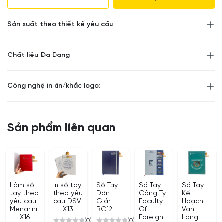
Sản xuất theo thiết kế yêu cầu
Chất liệu Đa Dạng
Công nghệ in ấn/khắc logo:
Sản phẩm liên quan
Làm sổ
In sổ tay
Sổ Tay
Sổ Tay
Sổ Tay
tay theo
theo yêu
Đơn
Công Ty
Kế
yêu cầu
cầu DSV
Giản –
Faculty
Hoạch
Menarini
– LX13
BC12
Of
Van
– LX16
Foreign
Lang –
(0)
(0)