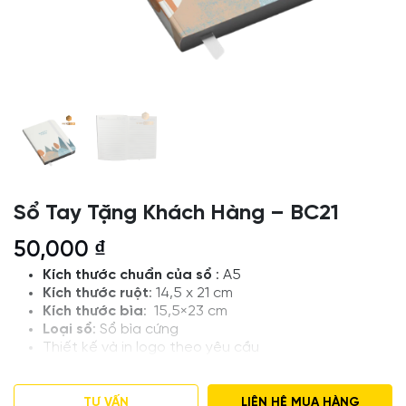
Sổ Tay Tặng Khách Hàng – BC21
50,000
₫
Kích thước chuẩn của sổ
: A5
Kích thước ruột
: 14,5 x 21 cm
Kích thước bìa
: 15,5×23 cm
Loại sổ
: Sổ bìa cứng
Thiết kế và in logo theo yêu cầu
Giá tham khảo , Số lượng đặt hàng tối thiểu 50
cuốn
Số lượng khác vui lòng liên hệ để được tư vấn
TƯ VẤN
LIÊN HỆ MUA HÀNG