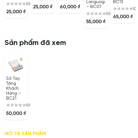
Languages
BC13
(0)
0
0
25,000
₫
60,000
₫
– BC07
(0)
0
out
out
25,000
₫
(0)
0
out
of
of
65,000
₫
0
out
of
55,000
₫
5
5
out
of
5
of
5
5
Sản phẩm đã xem
Sổ Tay
Tặng
Khách
Hàng –
BC21
(0)
0
50,000
₫
out
of
5
MÔ TẢ SẢN PHẨM