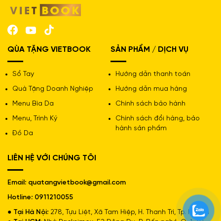
Minh?
QÙA TẶNG VIETBOOK
SẢN PHẨM / DỊCH VỤ
Sổ Tay
Hướng dẫn thanh toán
Quà Tặng Doanh Nghiệp
Hướng dẫn mua hàng
Menu Bìa Da
Chính sách bảo hành
Menu, Trình Ký
Chính sách đổi hàng, bảo
hành sản phẩm
Đồ Da
LIÊN HỆ VỚI CHÚNG TÔI
Email: quatangvietbook@gmail.com
Hotline: 0911210055
● Tại Hà Nội:
278, Tựu Liệt, Xã Tam Hiệp, H. Thanh Trì, Tp. Hà Nội