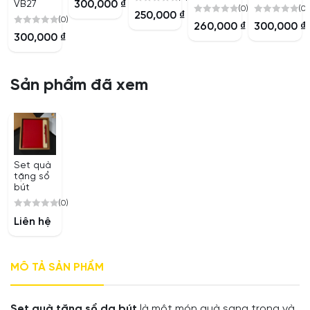
300,000
₫
VB27
(0)
(0)
0
out
250,000
₫
(0)
0
0
out
of
260,000
₫
300,000
₫
0
out
out
of
300,000
₫
5
out
of
of
5
of
5
5
5
Sản phẩm đã xem
Set quà
tặng sổ
bút
(0)
0
Liên hệ
out
of
5
MÔ TẢ SẢN PHẨM
Set quà tặng sổ da bút
là một món quà sang trọng và