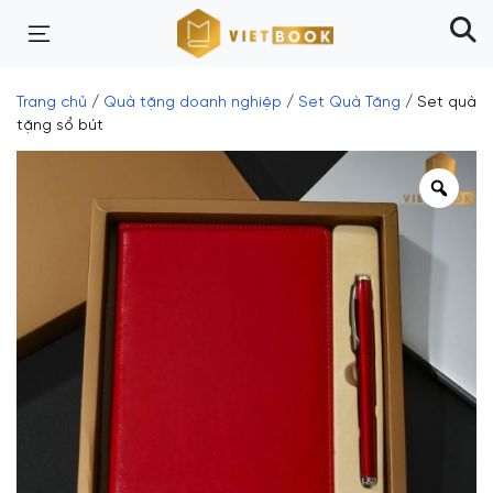
Trang chủ
/
Quà tặng doanh nghiệp
/
Set Quà Tặng
/ Set quà
tặng sổ bút