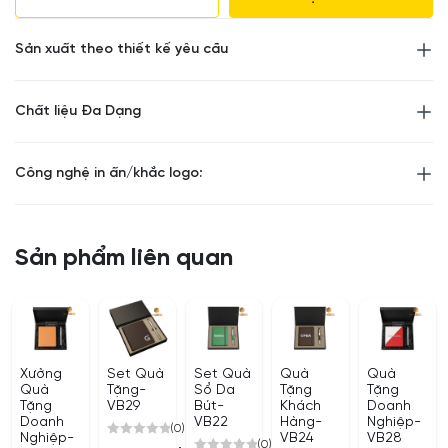
Sản xuất theo thiết kế yêu cầu
Chất liệu Đa Dạng
Công nghệ in ấn/khắc logo:
Sản phẩm liên quan
Xưởng
Set Quà
Set Quà
Quà
Quà
Quà
Tặng-
Sổ Da
Tặng
Tặng
Tặng
VB29
Bút-
Khách
Doanh
Doanh
VB22
Hàng-
Nghiệp-
(0)
Nghiệp-
VB24
VB28
(0)
0