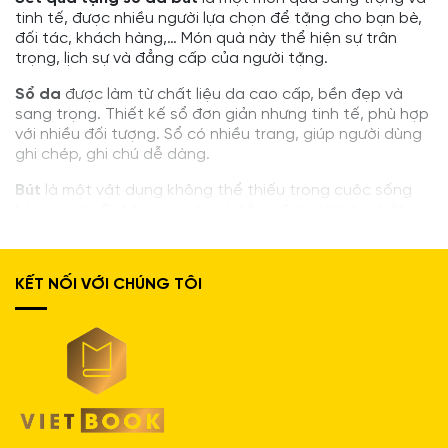
tinh tế, được nhiều người lựa chọn để tặng cho bạn bè,
đối tác, khách hàng,… Món quà này thể hiện sự trân
trọng, lịch sự và đẳng cấp của người tặng.
Sổ da
được làm từ chất liệu da cao cấp, bền đẹp và
sang trọng. Thiết kế sổ đơn giản nhưng tinh tế, phù hợp
với nhiều đối tượng. Sổ có nhiều trang, giúp người dùng
ghi chép, ghi chú dễ dàng.
Bút
là một vật dụng không thể thiếu trong cuộc sống
hàng ngày. Bút trong set quà tặng được làm từ chất
liệu cao cấp, có thiết kế đẹp mắt. Bút có thể sử dụng
để viết, ký hợp đồng,…
KẾT NỐI VỚI CHÚNG TÔI
Set quà tặng sổ da bút
có nhiều mẫu mã, màu sắc
khác nhau, phù hợp với nhiều nhu cầu và sở thích của
người dùng. Giá thành của sản phẩm cũng rất hợp lý,
phù hợp với nhiều đối tượng khách hàng.
Ưu điểm của set quà tặng sổ da bút:
Sang trọng và tinh tế
Thể hiện sự trân trọng, lịch sự và đẳng cấp