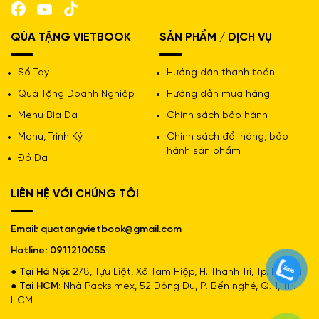
Phù hợp với nhiều đối tượng
Có nhiều mẫu mã, màu sắc
Giá thành hợp lý
QÙA TẶNG VIETBOOK
SẢN PHẨM / DỊCH VỤ
Sổ Tay
Hướng dẫn thanh toán
Quà Tặng Doanh Nghiệp
Hướng dẫn mua hàng
Menu Bìa Da
Chính sách bảo hành
Menu, Trình Ký
Chính sách đổi hàng, bảo
hành sản phẩm
Đồ Da
LIÊN HỆ VỚI CHÚNG TÔI
Email: quatangvietbook@gmail.com
Hotline: 0911210055
● Tại Hà Nội:
278, Tựu Liệt, Xã Tam Hiệp, H. Thanh Trì, Tp. Hà Nội
● Tại HCM
: Nhà Packsimex, 52 Đông Du, P. Bến nghé, Q. 1, TP.
HCM