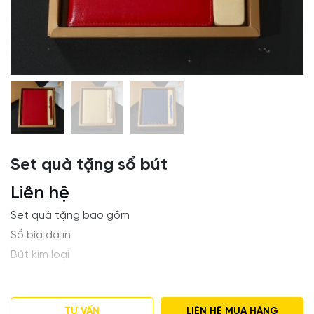
Set quà tặng sổ bút
Liên hệ
Set quà tặng bao gồm
Sổ bìa da in
Bút kim loại
Nhận in logo lên set quà tặng, quà tặng doanh nghiệp
theo yêu cầu( Tối thiểu 30 set)
TƯ VẤN
LIÊN HỆ MUA HÀNG