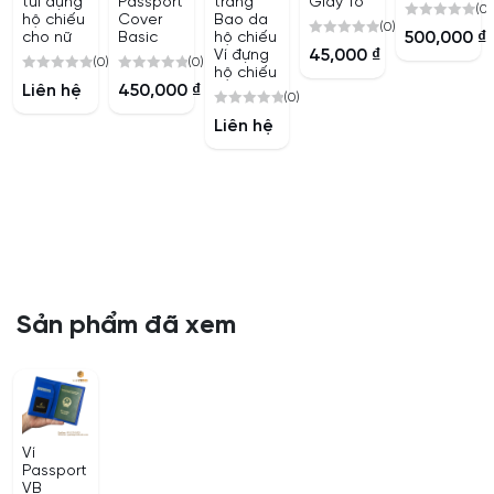
túi đựng
Passport
trang
Giấy Tờ
(0)
hộ chiếu
Cover
Bao da
(0)
0
500,000
₫
cho nữ
Basic
hộ chiếu
0
out
45,000
₫
Ví đựng
(0)
(0)
out
of
hộ chiếu
0
0
of
Liên hệ
450,000
₫
5
(0)
out
out
5
0
of
of
Liên hệ
out
5
5
of
5
Sản phẩm đã xem
Ví
Passport
VB