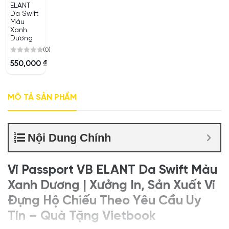
ELANT
Da Swift
Màu
Xanh
Dương
(0)
0
550,000
₫
out
of
5
MÔ TẢ SẢN PHẨM
Nội Dung Chính
Ví Passport VB ELANT Da Swift Màu
Xanh Dương | Xưởng In, Sản Xuất Ví
Đựng Hộ Chiếu Theo Yêu Cầu Uy
Tín – Quà Tặng Vietbook