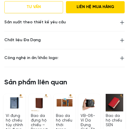
Sơn cạnh của hãng D&A với 8 lớp chắc chắn
Khắc hình, khắc chữ, in ảnh & gói quà theo yêu cầu
TƯ VẤN
LIÊN HỆ MUA HÀNG
Sản xuất theo thiết kế yêu cầu
Chất liệu Đa Dạng
Công nghệ in ấn/khắc logo:
Sản phẩm liên quan
Ví đựng
Bao da
Bao da
VB-08-
Bao da
hộ chiếu
đựng hộ
hộ chiếu
Ví Da
hộ chiếu
tùy chỉnh
chiếu –
thời
Đựng
SEN