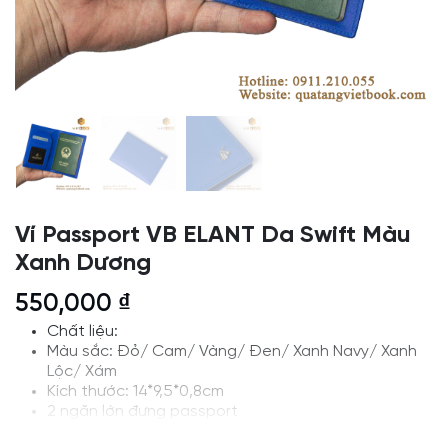
Ví Passport VB ELANT Da Swift Màu
Xanh Dương
550,000
₫
Chất liệu:
Màu sắc: Đỏ/ Cam/ Vàng/ Đen/ Xanh Navy/ Xanh
Lộc/ Xám
Kích thước: 14*9,5*0,8cm
2 ngăn lớn đựng passport
2 ngăn nhỏ đựng sim hoặc thẻ nhớ