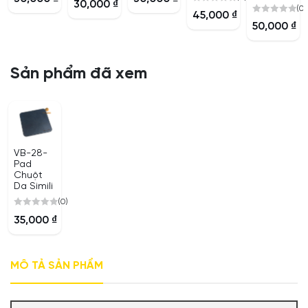
30,000
₫
out
out
(0)
0
out
45,000
₫
of
of
0
out
of
50,000
₫
5
5
out
of
5
of
5
5
Sản phẩm đã xem
VB-28-
Pad
Chuột
Da Simili
(0)
0
35,000
₫
out
of
5
MÔ TẢ SẢN PHẨM