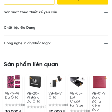
Thiết kế và in logo theo yêu cầu
Giá tham khảo , Số lượng đặt hàng tối thiểu 50
Sản xuất theo thiết kế yêu cầu
miếng
Số lượng khác vui lòng liên hệ để được tư vấn
Chất liệu Đa Dạng
Công nghệ in ấn/khắc logo:
Sản phẩm liên quan
VB-19-Ví
VB-20-
VB-16-Ví
VB-08-
VB-01-Ví
Da Ô Tô
Ví Bằng
Ô Tô
Lót
Đựng
Da Ô Tô
Chuột
Đăng
(0)
(0)
Full Size
Kiểm
(0)
Đẹp
0
0
(0)
30,000
₫
30,000
₫
0