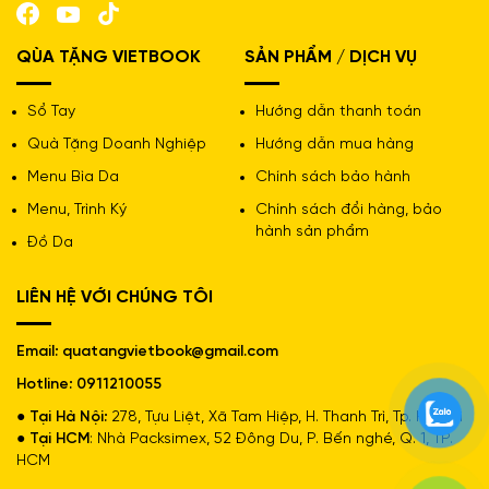
QÙA TẶNG VIETBOOK
SẢN PHẨM / DỊCH VỤ
Sổ Tay
Hướng dẫn thanh toán
Quà Tặng Doanh Nghiệp
Hướng dẫn mua hàng
Menu Bìa Da
Chính sách bảo hành
Menu, Trình Ký
Chính sách đổi hàng, bảo
hành sản phẩm
Đồ Da
LIÊN HỆ VỚI CHÚNG TÔI
Email: quatangvietbook@gmail.com
Hotline: 0911210055
● Tại Hà Nội:
278, Tựu Liệt, Xã Tam Hiệp, H. Thanh Trì, Tp. Hà Nội
● Tại HCM
: Nhà Packsimex, 52 Đông Du, P. Bến nghé, Q. 1, TP.
VB-28-Pad Chuột Da Simili
HCM
1. Da Simili Là Gì? (Hiểu Đơn Giản Là “Áo Giáp” Cho