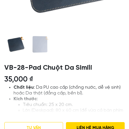
VB-28-Pad Chuột Da Simili
35,000
₫
Chất liệu
: Da PU cao cấp (chống nước, dễ vệ sinh)
hoặc Da thật (đẳng cấp, bền bỉ).
Kích thước
:
Tiêu chuẩn: 25 x 20 cm.
Lớn (Deskpad): 80 x 40 cm (để vừa cả bàn phím
và chuột).
Tùy chỉnh: Theo yêu cầu.
Loại
: Lót Chuột Da
TƯ VẤN
LIÊN HỆ MUA HÀNG