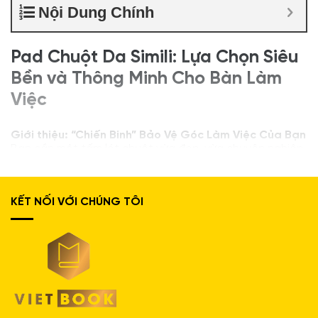
Nội Dung Chính
Pad Chuột Da Simili: Lựa Chọn Siêu
Bền và Thông Minh Cho Bàn Làm
Việc
Giới thiệu: “Chiến Binh” Bảo Vệ Góc Làm Việc Của Bạn
Bạn cần một tấm lót chuột vừa đẹp, vừa chuyên nghiệp,
nhưng quan trọng nhất là phải thật “lì đòn”, bền bỉ để
đối phó với những va chạm hàng ngày như ly cafe, chùm
chìa khóa hay những cú di chuột mạnh mẽ?
KẾT NỐI VỚI CHÚNG TÔI
Nếu vậy,
Pad chuột da Simili
chính là “chiến binh” mà
bạn đang tìm kiếm. Đây là một trong những loại lót
chuột được yêu thích nhất nhờ sự kết hợp hoàn hảo
giữa độ bền ấn tượng, vẻ ngoài chỉn chu và một mức giá
vô cùng hợp lý. Hãy cùng Vietbook tìm hiểu xem tại sao
nó lại là một lựa chọn thông minh đến vậy nhé!