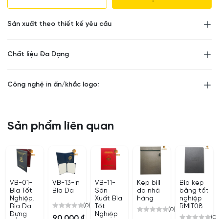
Chất liệu làm bìa : Da Pu/ Da Simili/ Bìa Nhung. Mặt
trong lót nhung, da si…
Sản xuất theo thiết kế yêu cầu
Ở mặt trước của bìa sẽ in tên trường, đơn vị đào tạo, in
Chất liệu Đa Dạng
logo, in tên loại bằng.
Ví dụ: Bằng tốt nghiệp Đại học, Bằng Thạc sĩ, Bằng tốt
Công nghệ in ấn/khắc logo:
nghiệp Cao đẳng…
Nhận sản xuất theo yêu cầu từ 20 quyển/đơn hàng.
Sản phẩm liên quan
In logo lên bìa có sẵn từ 100 quyển/đơn hàng.
VB-01-
VB-13-In
VB-11-
Kẹp bill
Bìa kẹp
Bìa Tốt
Bìa Da
Sản
da nhà
bằng tốt
Nghiệp,
Xuất Bìa
hàng
nghiệp
(0)
Bìa Da
Tốt
RMIT08
(0)
Đựng
Nghiệp
0
(0)
90,000
₫
0