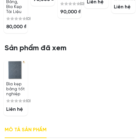
Liên hệ
Bằng,
out
(0)
0
out
Liên hệ
Bìa Kẹp
of
0
out
of
90,000
₫
Tài Liệu
5
out
of
5
(0)
of
5
0
80,000
₫
5
out
of
5
Sản phẩm đã xem
Bìa kẹp
bằng tốt
nghiệp
(0)
0
Liên hệ
out
of
5
MÔ TẢ SẢN PHẨM