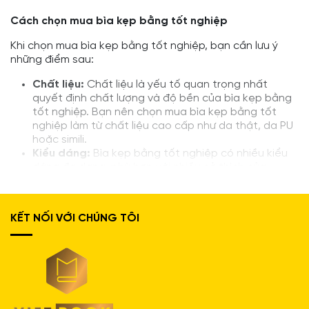
Cách chọn mua bìa kẹp bằng tốt nghiệp
Khi chọn mua bìa kẹp bằng tốt nghiệp, bạn cần lưu ý
những điểm sau:
Chất liệu:
Chất liệu là yếu tố quan trọng nhất
quyết định chất lượng và độ bền của bìa kẹp bằng
tốt nghiệp. Bạn nên chọn mua bìa kẹp bằng tốt
nghiệp làm từ chất liệu cao cấp như da thật, da PU
hoặc simili.
Kiểu dáng:
Bìa kẹp bằng tốt nghiệp có nhiều kiểu
dáng đa dạng, phù hợp với nhiều sở thích của
khách hàng. Bạn nên chọn mua bìa kẹp bằng tốt
nghiệp có kiểu dáng phù hợp với phong cách của
mình.
KẾT NỐI VỚI CHÚNG TÔI
Giá cả:
Giá cả của bìa kẹp bằng tốt nghiệp phụ
thuộc vào chất liệu, kiểu dáng và thương hiệu. Bạn
nên cân nhắc ngân sách của mình trước khi mua.