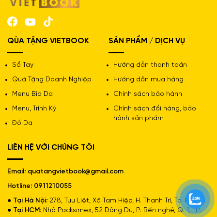
QÙA TẶNG VIETBOOK
SẢN PHẨM / DỊCH VỤ
Sổ Tay
Hướng dẫn thanh toán
Quà Tặng Doanh Nghiệp
Hướng dẫn mua hàng
Menu Bìa Da
Chính sách bảo hành
Menu, Trình Ký
Chính sách đổi hàng, bảo
hành sản phẩm
Đồ Da
LIÊN HỆ VỚI CHÚNG TÔI
Email: quatangvietbook@gmail.com
Hotline: 0911210055
● Tại Hà Nội:
278, Tựu Liệt, Xã Tam Hiệp, H. Thanh Trì, Tp. Hà Nội
● Tại HCM
: Nhà Packsimex, 52 Đông Du, P. Bến nghé, Q. 1, TP.