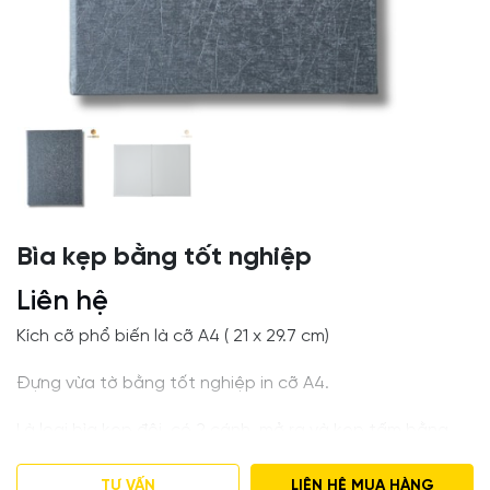
Bìa kẹp bằng tốt nghiệp
Liên hệ
Kích cỡ phổ biến là cỡ A4 ( 21 x 29.7 cm)
Đựng vừa tờ bằng tốt nghiệp in cỡ A4.
Là loại bìa kẹp đôi, có 2 cánh, mở ra và kẹp tấm bằng
vào giữa các góc ruy băng.
TƯ VẤN
LIÊN HỆ MUA HÀNG