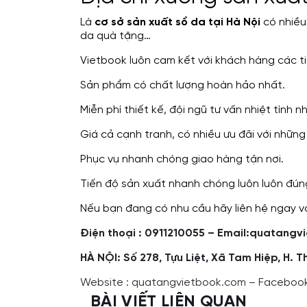
Là
cơ sở sản xuất sổ da tại Hà Nội
có nhiều
da quà tặng…
Vietbook luôn cam kết với khách hàng các ti
Sản phẩm có chất lượng hoàn hảo nhất.
Miễn phí thiết kế, đội ngũ tư vấn nhiệt tình n
Giá cả cạnh tranh, có nhiều ưu đãi với những
Phục vụ nhanh chóng giao hàng tận nơi.
Tiến độ sản xuất nhanh chóng luôn luôn đúng
Nếu bạn đang có nhu cầu hãy liên hệ ngay v
Điện thoại : 0911210055 – Email:quatan
HÀ NỘI: Số 278, Tựu Liệt, Xã Tam Hiệp, H. T
Website :
quatangvietbook.com
– Facebook
BÀI VIẾT LIÊN QUAN