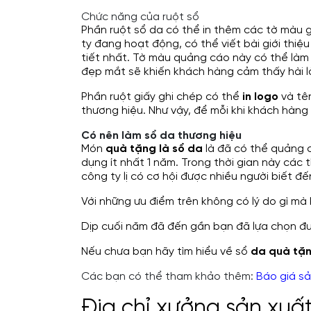
Chức năng của ruột sổ
Phần ruột sổ da có thể in thêm các tờ màu gi
ty đang hoạt động, có thể viết bài giới thi
tiết nhất. Tờ màu quảng cáo này có thể làm 2
đẹp mắt sẽ khiến khách hàng cảm thấy hài lò
Phần ruột giấy ghi chép có thể
in logo
và tên
thương hiệu. Như vậy, để mỗi khi khách hàng 
Có nên làm sổ da thương hiệu
Món
quà tặng là sổ da
là đã có thể quảng c
dụng ít nhất 1 năm. Trong thời gian này các 
công ty lị có cơ hội được nhiều người biết đế
Với những ưu điểm trên không có lý do gì mà
Dịp cuối năm đã đến gần bạn đã lựa chọn đ
Nếu chưa bạn hãy tìm hiểu về sổ
da quà tặ
Các bạn có thể tham khảo thêm:
Báo giá sả
Địa chỉ xưởng sản xuấ