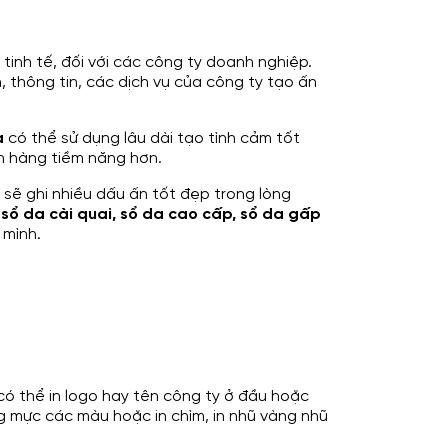
tinh tế, đối với các công ty doanh nghiệp.
h, thông tin, các dịch vụ của công ty tạo ấn
a
có thể sử dụng lâu dài tạo tình cảm tốt
h hàng tiềm năng hơn.
 sẽ ghi nhiều dấu ấn tốt đẹp trong lòng
, sổ da cài quai, sổ da cao cấp, sổ da gấp
 mình.
có thể in logo hay tên công ty ở đầu hoặc
ằng mực các màu hoặc in chìm, in nhũ vàng nhũ