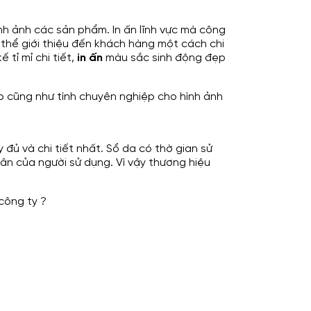
ình ảnh các sản phẩm. In ấn lĩnh vực mà công
 thể giới thiệu đến khách hàng một cách chi
tỉ mỉ chi tiết,
in ấn
màu sắc sinh động đẹp
p cũng như tính chuyên nghiệp cho hình ảnh
đủ và chi tiết nhất. Sổ da có thờ gian sử
hân của người sử dụng. Vì vậy thương hiệu
công ty ?