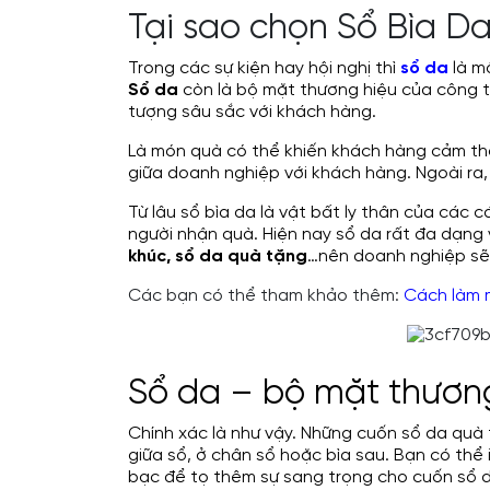
Tại sao chọn Sổ Bìa D
Trong các sự kiện hay hội nghị thì
sổ da
là mộ
Sổ da
còn là bộ mặt thương hiệu của công t
tượng sâu sắc với khách hàng.
Là món quà có thể khiến khách hàng cảm thấy
giữa doanh nghiệp với khách hàng. Ngoài ra
Từ lâu sổ bìa da là vật bất ly thân của các
người nhận quà. Hiện nay sổ da rất đa dạng
khúc, sổ da quà tặng
…nên doanh nghiệp sẽ 
Các bạn có thể tham khảo thêm:
Cách làm 
Sổ da – bộ mặt thương
Chính xác là như vậy. Những cuốn sổ da quà 
giữa sổ, ở chân sổ hoặc bìa sau. Bạn có thể 
bạc để tọ thêm sự sang trọng cho cuốn sổ 