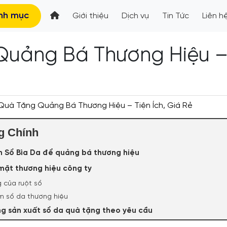
nh mục
Giới thiệu
Dịch vụ
Tin Tức
Liên h
uảng Bá Thương Hiệu – T
Quà Tặng Quảng Bá Thương Hiệu – Tiện Ích, Giá Rẻ
g Chính
n Sổ Bìa Da để quảng bá thương hiệu
mặt thương hiệu công ty
 của ruột sổ
m sổ da thương hiệu
ng sản xuất sổ da quà tặng theo yêu cầu