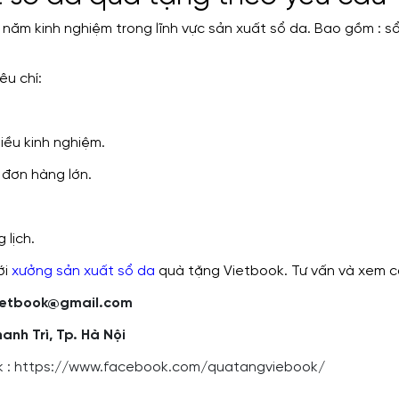
 năm kinh nghiệm trong lĩnh vực sản xuất sổ da. Bao gồm : sổ
êu chí:
hiều kinh nghiệm.
 đơn hàng lớn.
 lịch.
ới
xưởng sản xuất sổ da
quà tặng Vietbook. Tư vấn và xem c
gvietbook@gmail.com
hanh Trì, Tp. Hà Nội
 :
https://www.facebook.com/quatangviebook/