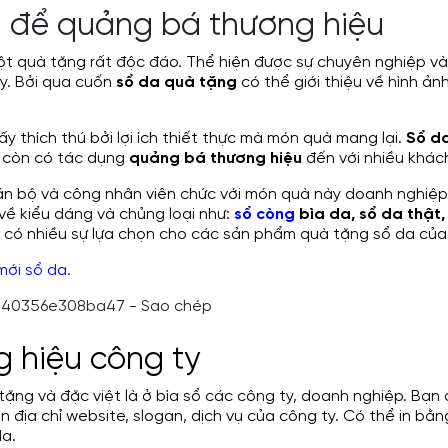
a để quảng bá thương hiệu
t quà tặng rất độc đáo. Thể hiện được sự chuyên nghiệp và 
y. Bởi qua cuốn
sổ da quà tặng
có thể giới thiệu về hình ản
 thích thú bởi lợi ích thiết thực mà món quà mang lại.
Sổ d
, còn có tác dụng
quảng bá thương hiệu
đến với nhiều khác
 cán bộ và công nhân viên chức với món quà này doanh nghiệp
 về kiểu dáng
và
chủng loại như:
sổ còng
bìa da
, sổ da thật
có nhiều sự lựa chọn cho các sản phẩm quà tặng sổ da của
mới sổ da
.
 hiệu công ty
tặng và đặc việt là ở bìa sổ các công ty, doanh nghiệp. Bạn 
in địa chỉ website, slogan, dịch vụ của công ty. Có thể in b
da.