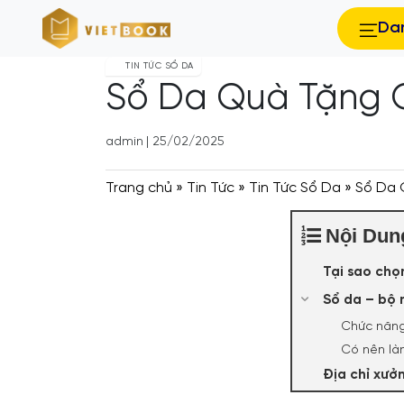
Da
TIN TỨC SỔ DA
Sổ Da Quà Tặng Q
admin
|
25/02/2025
Trang chủ
»
Tin Tức
»
Tin Tức Sổ Da
»
Sổ Da 
Nội Dun
Tại sao chọ
Sổ da – bộ 
Chức năng
Có nên là
Địa chỉ xưở