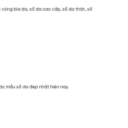
 còng bìa da, sổ da cao cấp, sổ da thật, sổ
ác mẫu sổ da đẹp nhất hiện nay.