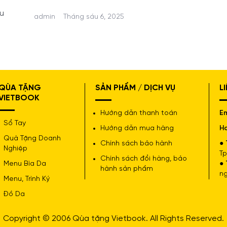
u
admin
Tháng sáu 6, 2025
QÙA TẶNG
SẢN PHẨM / DỊCH VỤ
L
VIETBOOK
Hướng dẫn thanh toán
Em
Sổ Tay
Hướng dẫn mua hàng
Ho
Quà Tặng Doanh
Chính sách bảo hành
● 
Nghiệp
Tp
Chính sách đổi hàng, bảo
Menu Bìa Da
● 
hành sản phẩm
ng
Menu, Trình Ký
Đồ Da
Copyright © 2006 Qùa tặng Vietbook. All Rights Reserved.