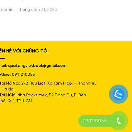
admin
Tháng năm 31, 2023
IÊN HỆ VỚI CHÚNG TÔI
ail: quatangvietbook@gmail.com
tline: 0911210055
Tại Hà Nội:
278, Tựu Liệt, Xã Tam Hiệp, H. Thanh Trì,
. Hà Nội
Tại HCM
: Nhà Packsimex, 52 Đông Du, P. Bến
hé, Q. 1, TP. HCM
0911210055