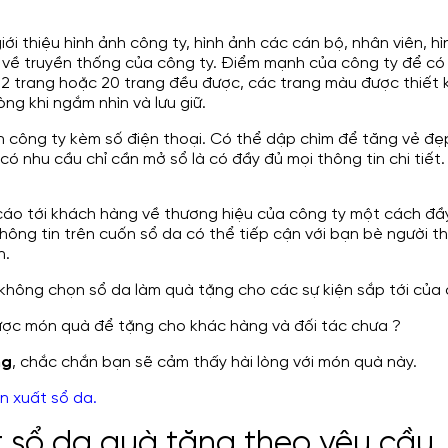
ới thiệu hình ảnh công ty, hình ảnh các cán bộ, nhân viên, h
ệu về truyền thống của công ty. Điểm mạnh của công ty để có
 trang hoặc 20 trang đều được, các trang màu được thiết kế 
ng khi ngắm nhìn và lưu giữ.
 công ty kèm số điện thoại. Có thể dập chìm để tăng vẻ đẹ
có nhu cầu chỉ cần mở sổ là có đầy đủ mọi thông tin chi tiết.
áo tới khách hàng về thương hiệu của công ty một cách đầy 
thông tin trên cuốn sổ da có thể tiếp cận với bạn bè người t
n.
 không chọn sổ da làm quà tặng cho các sự kiện sắp tới của 
ược món quà để tặng cho khác hàng và đối tác chưa ?
ng
, chắc chắn bạn sẽ cảm thấy hài lòng với món quà này.
n xuất sổ da
.
t sổ da quà tặng theo yêu cầu