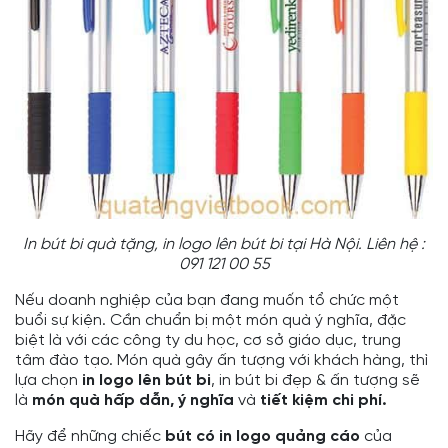
In bút bi quà tặng, in logo lên bút bi tại Hà Nội. Liên hệ :
091 121 00 55
Nếu doanh nghiệp của bạn đang muốn tổ chức một
buổi sự kiện. Cần chuẩn bị một món quà ý nghĩa, đặc
biệt là với các công ty du học, cơ sở giáo dục, trung
tâm đào tạo. Món quà gây ấn tượng với khách hàng, thì
lựa chọn
in logo lên bút bi
, in bút bi đẹp & ấn tượng sẽ
là
món quà hấp dẫn, ý nghĩa
và
tiết kiệm chi phí.
Hãy để những chiếc
bút có in logo quảng cáo
của