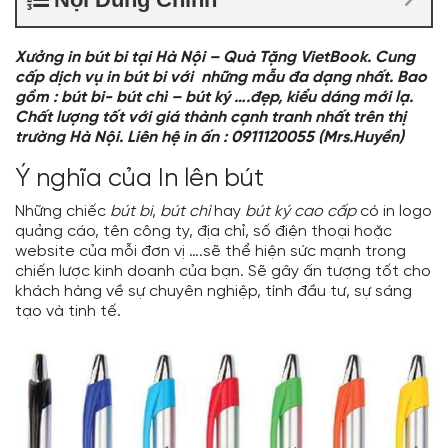
Xưởng in bút bi tại Hà Nội – Quà Tặng VietBook. Cung
cấp dịch vụ in bút bi với những mẫu đa dạng nhất. Bao
gồm : bút bi- bút chì – bút ký ….đẹp, kiểu dáng mới lạ.
Chất lượng tốt với giá thành cạnh tranh nhất trên thị
trường Hà Nội. Liên hệ in ấn : 0911120055 (Mrs.Huyền)
Ý nghĩa của In lên bút
Những chiếc
bút bi
,
bút chì
hay
bút ký cao cấp
có in logo
quảng cáo, tên công ty, địa chỉ, số điện thoại hoặc
website của mỗi đơn vị ….sẽ thể hiện sức mạnh trong
chiến lược kinh doanh của bạn. Sẽ gây ấn tượng tốt cho
khách hàng về sự chuyên nghiệp, tính đầu tư, sự sáng
tạo và tinh tế.