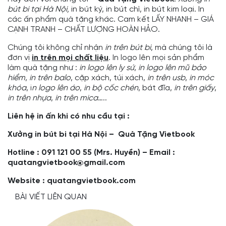
bút bi tại Hà Nội,
in bút ký, in bút chì, in bút kim loại. In
các ấn phẩm quà tặng khác. Cam kết LẤY NHANH – GIÁ
CẠNH TRANH – CHẤT LƯỢNG HOÀN HẢO.
Chúng tôi không chỉ nhận
in trên bút bi
, mà chúng tôi là
đơn vị
in trên mọi chất liệu
. In logo lên mọi sản phẩm
làm quà tặng như :
in logo lên ly sứ
,
in logo lên mũ bảo
hiểm
,
in trên balo
, cặp xách, túi xách,
in trên usb
,
in móc
khóa
, i
n logo lên áo
,
in bộ cốc chén
, bát đĩa,
in trên giấy
,
in trên nhựa
,
in trên mica
…..
Liên hệ in ấn khi có nhu cầu tại :
Xưởng in bút bi tại Hà Nội – Quà Tặng Vietbook
Hotline : 091 121 00 55 (Mrs. Huyền) – Email :
quatangvietbook@gmail.com
Website :
quatangvietbook.com
BÀI VIẾT LIÊN QUAN