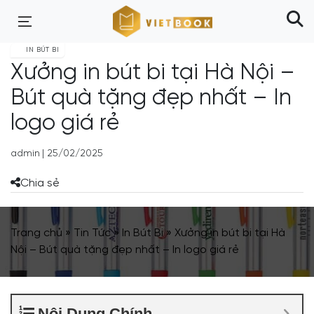
IN BÚT BI
Xưởng in bút bi tại Hà Nội –
Bút quà tặng đẹp nhất – In
logo giá rẻ
admin
|
25/02/2025
Chia sẻ
Trang chủ
»
Tin Tức
»
In Bút Bi
»
Xưởng in bút bi tại Hà
Nội – Bút quà tặng đẹp nhất – In logo giá rẻ
Nội Dung Chính