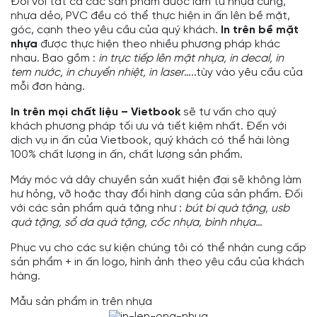
Đối với tất cả các sản phẩm được làm từ nhựa cứng,
nhựa dẻo, PVC đều có thể thực hiện in ấn lên bề mặt,
góc, cạnh theo yêu cầu của quý khách.
In trên bề mặt
nhựa
được thực hiện theo nhiều phương pháp khác
nhau. Bao gồm :
in trực tiếp lên mặt nhựa, in decal, in
tem nước, in chuyển nhiệt, in laser
…..tùy vào yêu cầu của
mỗi đơn hàng.
In trên mọi chất liệu
– Vietbook
sẽ tư vấn cho quý
khách phương pháp tối ưu và tiết kiệm nhất. Đến với
dịch vụ in ấn của Vietbook, quý khách có thể hài lòng
100% chất lượng in ấn, chất lượng sản phẩm.
Máy móc và dây chuyền sản xuất hiện đại sẽ không làm
hư hỏng, vỡ hoặc thay đổi hình dạng của sản phẩm. Đối
với các sản phẩm quà tặng như :
bút bi quà tặng, usb
quà tặng, sổ da quà tặng, cốc nhựa, bình nhựa
…
Phục vụ cho các sự kiện chúng tôi có thể nhận cung cấp
sản phẩm + in ấn logo, hình ảnh theo yêu cầu của khách
hàng.
Mẫu sản phẩm in trên nhựa