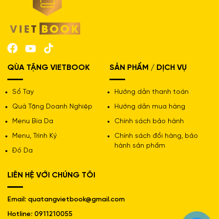
QÙA TẶNG VIETBOOK
SẢN PHẨM / DỊCH VỤ
Sổ Tay
Hướng dẫn thanh toán
Quà Tặng Doanh Nghiệp
Hướng dẫn mua hàng
Menu Bìa Da
Chính sách bảo hành
Menu, Trình Ký
Chính sách đổi hàng, bảo
hành sản phẩm
Đồ Da
LIÊN HỆ VỚI CHÚNG TÔI
Email: quatangvietbook@gmail.com
Hotline: 0911210055