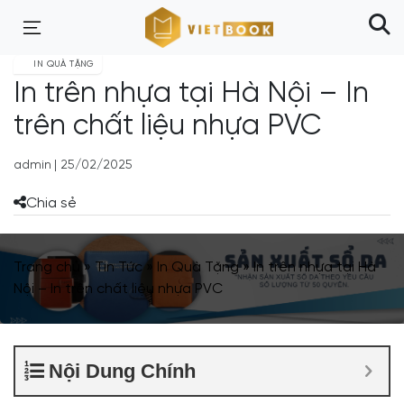
IN QUÀ TẶNG
In trên nhựa tại Hà Nội – In
trên chất liệu nhựa PVC
admin
|
25/02/2025
Chia sẻ
Trang chủ
»
Tin Tức
»
In Quà Tặng
»
In trên nhựa tại Hà
Nội – In trên chất liệu nhựa PVC
Nội Dung Chính