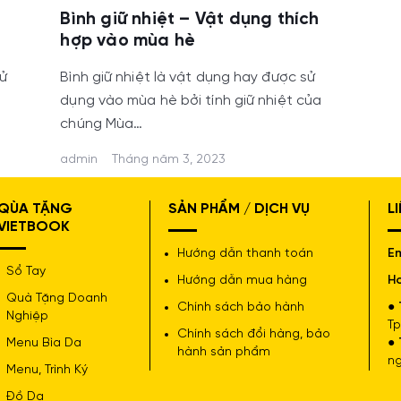
Bình giữ nhiệt – Vật dụng thích
hợp vào mùa hè
sử
Bình giữ nhiệt là vật dụng hay được sử
dụng vào mùa hè bởi tính giữ nhiệt của
chúng Mùa…
admin
Tháng năm 3, 2023
QÙA TẶNG
SẢN PHẨM / DỊCH VỤ
L
VIETBOOK
Hướng dẫn thanh toán
Em
Sổ Tay
Hướng dẫn mua hàng
Ho
Quà Tặng Doanh
Chính sách bảo hành
● 
Nghiệp
Tp
Chính sách đổi hàng, bảo
Menu Bìa Da
● 
hành sản phẩm
ng
Menu, Trình Ký
Đồ Da