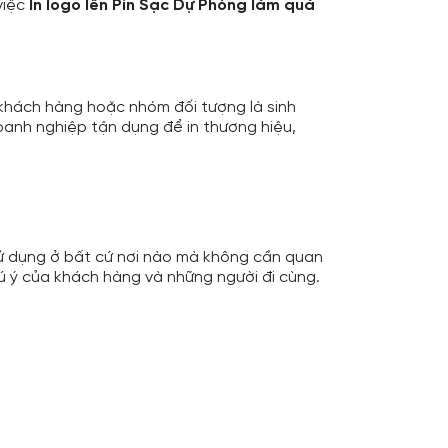
việc
In logo lên Pin Sạc Dự Phòng
làm quà
 khách hàng hoặc nhóm đối tượng là sinh
doanh nghiệp tận dụng để in thương hiệu,
sử dụng ở bất cứ nơi nào mà không cần quan
hú ý của khách hàng và những người đi cùng.