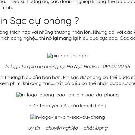
mã. Theo xu hướng đó, các doanh nghiệp không thể bỏ qua 
 mình.
 Pin Sạc dự phòng ?
ng thích hợp với những thương nhân lớn. Nhưng đối với các
thích công nghệ… thì nó lại mang lại hiệu quả cực cao. Các 
In logo lên pin dự phòng tại Hà Nội. Hotline : 091 121 00 55
ến thương hiệu của bạn hơn. Pin sạc dự phòng có thể được 
hi xem phim, khi công tác,… tất cả đều có thể nhận được sự c
In ấn theo yêu cầu của khách hàng.
uy tín – chuyên nghiệp – chất lượng