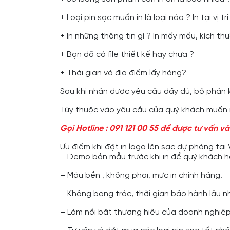
+ Loại pin sạc muốn in là loại nào ? In tại v
+ In những thông tin gì ? In mấy mầu, kích th
+ Bạn đã có file thiết kế hay chưa ?
+ Thời gian và địa điểm lấy hàng?
Sau khi nhận được yêu cầu đầy đủ, bộ phận
Tùy thuộc vào yêu cầu của quý khách muốn in
Gọi Hotline : 091 121 00 55 để được tư vấn v
Ưu điểm khi đặt in logo lên sạc dự phòng tại
– Demo bản mẫu trước khi in để quý khách h
– Màu bền , không phai, mực in chính hãng.
– Không bong tróc, thời gian bảo hành lâu nh
– Làm nổi bật thương hiệu của doanh nghiệp