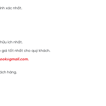
hính xác nhất.
 hữu ích nhất.
o giá tốt nhất cho quý khách.
etbook@gmail.com.
hách hàng.