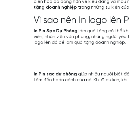
biến hóa đa dạng hơn về kiểu dáng và mẫu 
tặng doanh nghiệp
trong những sự kiện của
Vì sao nên In logo lên
In Pin Sạc Dự Phòng
làm quà tặng có thể khô
viên, nhân viên văn phòng, những người yêu 
logo lên đó để làm
quà tặng doanh nghiệp
.
In Pin sạc dự phòng
giúp nhiều người biết đ
tâm đến hoàn cảnh của nó. Khi đi du lịch, k