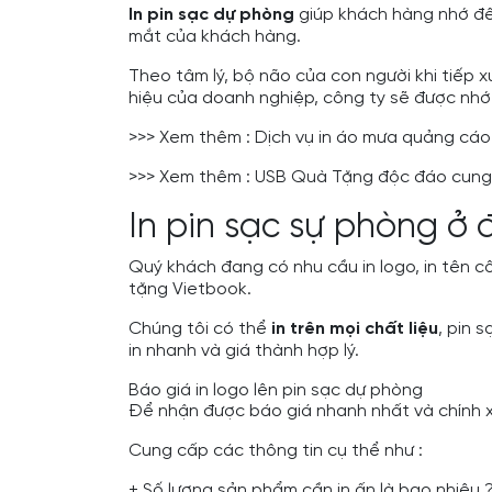
In pin sạc dự phòng
giúp khách hàng nhớ đến
mắt của khách hàng.
Theo tâm lý, bộ não của con người khi tiếp 
hiệu của doanh nghiệp, công ty sẽ được nhớ
>>> Xem thêm :
Dịch vụ in áo mưa quảng cáo 
>>> Xem thêm :
USB Quà Tặng độc đáo cung 
In pin sạc sự phòng ở 
Quý khách đang có nhu cầu in logo, in tên cô
tặng Vietbook.
Chúng tôi có thể
in trên mọi chất liệu
, pin 
in nhanh và giá thành hợp lý.
Báo giá in logo lên pin sạc dự phòng
Để nhận được báo giá nhanh nhất và chính xa
Cung cấp các thông tin cụ thể như :
+ Số lượng sản phẩm cần in ấn là bao nhiêu 