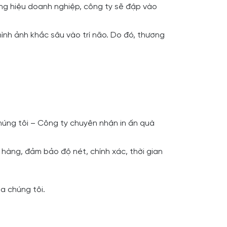
ơng hiệu doanh nghiệp, công ty sẽ đập vào
ình ảnh khắc sâu vào trí não. Do đó, thương
 chúng tôi – Công ty chuyên nhận in ấn quà
hàng, đảm bảo độ nét, chính xác, thời gian
ủa chúng tôi.