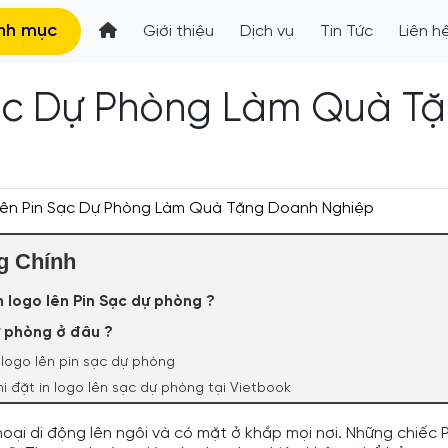
nh mục
Giới thiệu
Dịch vụ
Tin Tức
Liên h
Sạc Dự Phòng Làm Quà T
 Lên Pin Sạc Dự Phòng Làm Quà Tặng Doanh Nghiệp
g Chính
n logo lên Pin Sạc dự phòng ?
sự phòng ở đâu ?
 logo lên pin sạc dự phòng
i đặt in logo lên sạc dự phòng tại Vietbook
hoại di động lên ngôi và có mặt ở khắp mọi nơi. Những chiếc