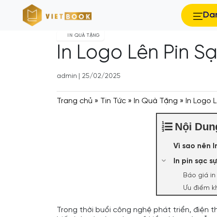
Da
IN QUÀ TẶNG
In Logo Lên Pin 
admin
|
25/02/2025
Trang chủ
»
Tin Tức
»
In Quà Tặng
»
In Logo
Nội Dun
Vì sao nên I
In pin sạc 
Báo giá in
Ưu điểm kh
Trong thời buổi công nghệ phát triển, điện t