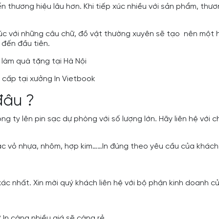
 thương hiệu lâu hơn. Khi tiếp xúc nhiều với sản phẩm, thư
xúc với những câu chữ, đồ vật thường xuyên sẽ tạo nên một h
 đến đầu tiên.
làm quà tặng tại Hà Nội
cấp tại xưởng In Vietbook
đâu ?
ng ty lên pin sạc dự phòng với số lượng lớn. Hãy liên hệ với
sạc vỏ nhựa, nhôm, hợp kim……In đúng theo yêu cầu của khách 
́c nhất. Xin mời quý khách liên hệ với bộ phận kinh doanh c
? In càng nhiều giá sẽ càng rẻ.