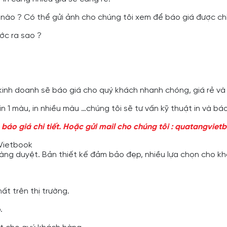
ị trí nào ? Có thể gửi ảnh cho chúng tôi xem để báo giá được c
ước ra sao ?
 kinh doanh sẽ báo giá cho quý khách nhanh chóng, giá rẻ và
 1 màu, in nhiều màu …chúng tôi sẽ tư vấn kỹ thuật in và bá
à báo giá chi tiết. Hoặc gửi mail cho chúng tôi : quatangvi
 Vietbook
àng duyệt. Bản thiết kế đảm bảo đẹp, nhiều lựa chọn cho k
ất trên thị trường.
.