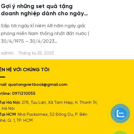
Gợi ý những set quà tặng
doanh nghiệp dành cho ngày
lễ 30-4 , 1-5 sắp tới
Sắp tới ngày kỉ niệm 48 năm ngày giải
phóng miền Nam thống nhất đất nước (
30/4/1975 – 30/4/2023…
admin
Tháng tư 25, 2023
IÊN HỆ VỚI CHÚNG TÔI
ail: quatangvietbook@gmail.com
tline: 0911210055
Tại Hà Nội:
278, Tựu Liệt, Xã Tam Hiệp, H. Thanh Trì,
. Hà Nội
Tại HCM
: Nhà Packsimex, 52 Đông Du, P. Bến
hé, Q. 1, TP. HCM