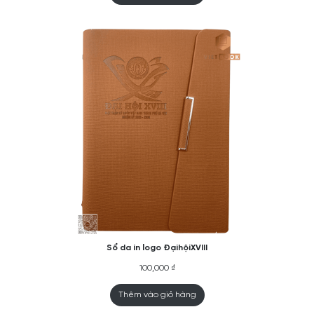
Sổ da in logo ĐạihộiXVIII
100,000
₫
Thêm vào giỏ hàng